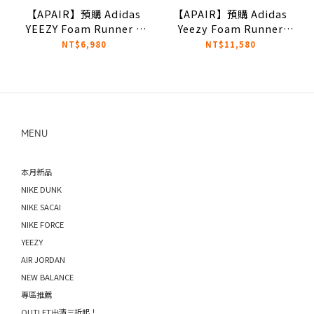
【APAIR】預購 Adidas
【APAIR】預購 Adidas
YEEZY Foam Runner "
Yeezy Foam Runner
Sulfur " GV6775 奶油色
"Sand" 沙色 洞洞鞋
NT$6,980
NT$11,580
FY4567
MENU
本月新品
NIKE DUNK
NIKE SACAI
NIKE FORCE
YEEZY
AIR JORDAN
NEW BALANCE
專區推薦
OUTLET出清三折起！