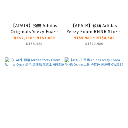
【APAIR】預購 Adidas
【APAIR】預購 Adidas
Originals Yeezy Foam
Yeezy Foam RNNR Stone
Runner "mx granite" 水
Sage 石灰 鼠尾草灰 洞洞鞋
NT$2,180 ~ NT$3,680
NT$5,980 ~ NT$8,580
泥灰 IE4931
GX4472
NT$5,580
NT$10,980