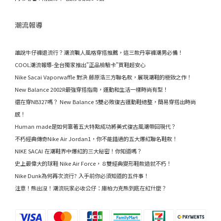
潮流報導
誰說牛仔褲退流行？潮流職人風格穿搭推薦，這三款丹寧褲潮男必備！
COOL潮流報導-全台獨家推出"正品檢驗卡"買鞋超安心
Nike Sacai Vaporwaffle 對決 藤原浩三方聯名款，展現潮鞋的極致之作！
New Balance 2002R最強穿搭指南，運動和生活一樣時尚有型！
還在穿NB327嗎？ New Balance 5雙必敗復古運動鞋總整，簡易穿搭出時尚
感！
Human made是如何靠著五大特點成功將美式復古風潮帶回現代？
不朽經典傳奇Nike Air Jordan1，你不能錯過的五大爆紅聯名鞋款！
NIKE SACAI 在潮鞋界中爆紅的三大秘密！你知道嗎？
史上最偉大的球鞋 Nike Air Force，８雙經典變形鞋款造就不朽！
Nike Dunk為何再次流行? 入手前你必須知道的五件事！
注意！熊出沒！潮流玩家必收公仔：庫柏力克熊到底在紅什麼？