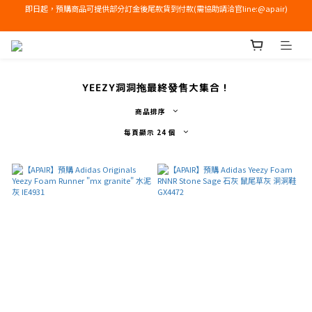
即日起，預購商品可提供部分訂金後尾款貨到付款(需協助請洽官line:@apair)
右下角加入LINE領免運+$100優惠券
右下角加入LINE領免運+$100優惠券
YEEZY洞洞拖最終發售大集合！
商品排序
每頁顯示 24 個