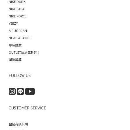
NIKE DUNK
NIKE SACAI
NIKE FORCE
YEEZY
AIR JORDAN
NEW BALANCE
專區推薦
OUTLET出清三折起！
潮流報導
FOLLOW US
CUSTOMER SERVICE
璽慶有限公司