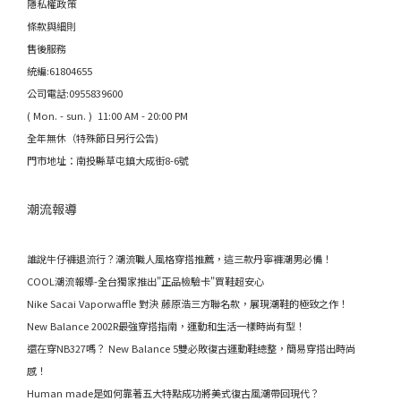
隱私權政策
條款與細則
售後服務
統編:61804655
公司電話:0955839600
( Mon. - sun. ) 11:00 AM - 20:00 PM
全年無休（特殊節日另行公告)
門市地址：南投縣草屯鎮大成街8-6號
潮流報導
誰說牛仔褲退流行？潮流職人風格穿搭推薦，這三款丹寧褲潮男必備！
COOL潮流報導-全台獨家推出"正品檢驗卡"買鞋超安心
Nike Sacai Vaporwaffle 對決 藤原浩三方聯名款，展現潮鞋的極致之作！
New Balance 2002R最強穿搭指南，運動和生活一樣時尚有型！
還在穿NB327嗎？ New Balance 5雙必敗復古運動鞋總整，簡易穿搭出時尚
感！
Human made是如何靠著五大特點成功將美式復古風潮帶回現代？