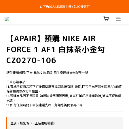
右下角加入LINE領免運+$100優惠券
右下角加入LINE領免運+$100優惠券
即日起，預購商品可提供部分訂金後尾款貨到付款(需協助請洽官line:@apair)
右下角加入LINE領免運+$100優惠券
【APAIR】預購 NIKE AIR
FORCE 1 AF1 白抹茶小金勾
CZ0270-106
版型建議:版型正常.此為女款男段,男生穿建議大半號到一號
下單必讀事項:
❗️1.賣場所有商品若下訂後價格調整或因系統有誤,缺貨,門市售出等其他因素APAIR將
保留最終修改訂單權益。
❗️2.預購商品因不是現貨,如遇缺貨漲價等因素,會以訂單訊息通知取消,造成不便敬請
見諒。
❗️3.如有任何疑問下單前建議先右下角訊息詢問後再下單
全店，鑑別保卡 (正品證明檢驗)