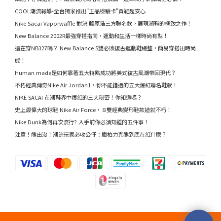
COOL潮流報導-全台獨家推出"正品檢驗卡"買鞋超安心
Nike Sacai Vaporwaffle 對決 藤原浩三方聯名款，展現潮鞋的極致之作！
New Balance 2002R最強穿搭指南，運動和生活一樣時尚有型！
還在穿NB327嗎？ New Balance 5雙必敗復古運動鞋總整，簡易穿搭出時尚
感！
Human made是如何靠著五大特點成功將美式復古風潮帶回現代？
不朽經典傳奇Nike Air Jordan1，你不能錯過的五大爆紅聯名鞋款！
NIKE SACAI 在潮鞋界中爆紅的三大秘密！你知道嗎？
史上最偉大的球鞋 Nike Air Force，８雙經典變形鞋款造就不朽！
Nike Dunk為何再次流行? 入手前你必須知道的五件事！
注意！熊出沒！潮流玩家必收公仔：庫柏力克熊到底在紅什麼？