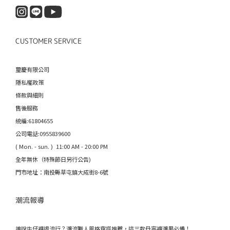
CUSTOMER SERVICE
璽慶有限公司
隱私權政策
條款與細則
售後服務
統編:61804655
公司電話:0955839600
( Mon. - sun. ) 11:00 AM - 20:00 PM
全年無休（特殊節日另行公告)
門市地址：南投縣草屯鎮大成街8-6號
潮流報導
誰說牛仔褲退流行？潮流職人風格穿搭推薦，這三款丹寧褲潮男必備！