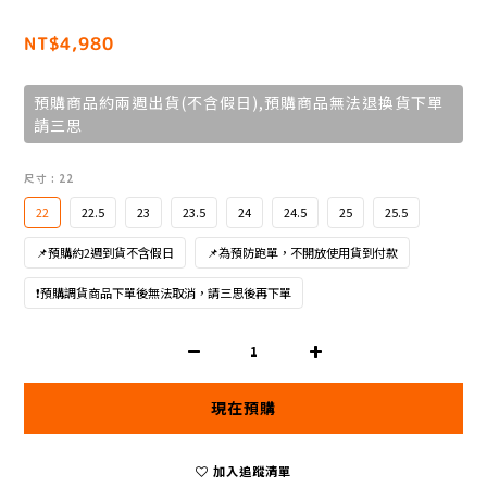
NT$4,980
預購商品約兩週出貨(不含假日),預購商品無法退換貨下單
請三思
尺寸
: 22
22
22.5
23
23.5
24
24.5
25
25.5
📌預購約2週到貨不含假日
📌為預防跑單，不開放使用貨到付款
❗預購調貨商品下單後無法取消，請三思後再下單
現在預購
加入追蹤清單