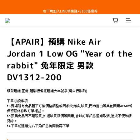
右下角加入LINE領免運+$100優惠券
右下角加入LINE領免運+$100優惠券
【APAIR】預購 Nike Air
Jordan 1 Low OG "Year of the
rabbit" 兔年限定 男款
DV1312-200
版型建議:正常,若腳板偏寬建議大半號拿(請自行斟酌)
-
下單必讀事項:
❗️1.賣場所有商品若下訂後價格調整或因系統有誤,缺貨,門市售出等其他因素APAIR將
保留最終修改訂單權益。
❗️2.預購商品因不是現貨,如遇缺貨漲價等因素,會以訂單訊息通知取消,造成不便敬請
見諒。
❗️3.下單前建議先右下角訊息詢問後再下單