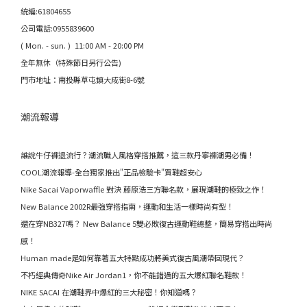
統編:61804655
公司電話:0955839600
( Mon. - sun. ) 11:00 AM - 20:00 PM
全年無休（特殊節日另行公告)
門市地址：南投縣草屯鎮大成街8-6號
潮流報導
誰說牛仔褲退流行？潮流職人風格穿搭推薦，這三款丹寧褲潮男必備！
COOL潮流報導-全台獨家推出"正品檢驗卡"買鞋超安心
Nike Sacai Vaporwaffle 對決 藤原浩三方聯名款，展現潮鞋的極致之作！
New Balance 2002R最強穿搭指南，運動和生活一樣時尚有型！
還在穿NB327嗎？ New Balance 5雙必敗復古運動鞋總整，簡易穿搭出時尚
感！
Human made是如何靠著五大特點成功將美式復古風潮帶回現代？
不朽經典傳奇Nike Air Jordan1，你不能錯過的五大爆紅聯名鞋款！
NIKE SACAI 在潮鞋界中爆紅的三大秘密！你知道嗎？