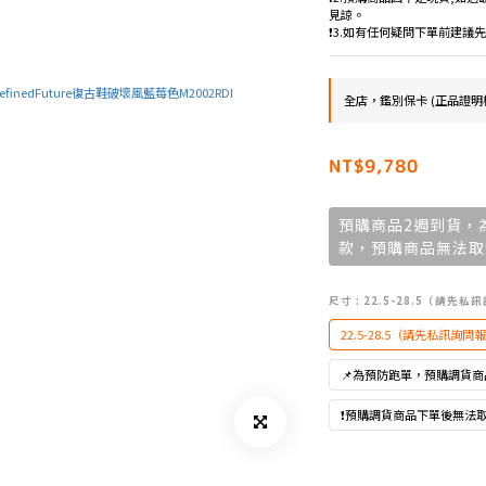
見諒。
❗️3.如有任何疑問下單前建
全店，鑑別保卡 (正品證明
NT$9,780
預購商品2週到貨，
款，預購商品無法取
尺寸
: 22.5-28.5（請先
22.5-28.5（請先私訊詢問
📌為預防跑單，預購調貨
❗預購調貨商品下單後無法