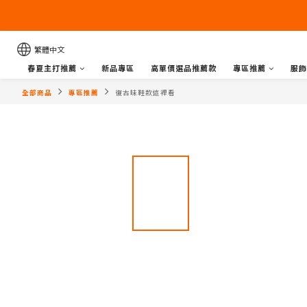
繁體中文
春夏主打推薦
新品專區
高單價選品推薦款
專區推薦
服飾
全部商品
專區推薦
復古味鞋款這裡看