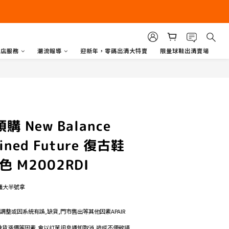
商店服務
潮流報導
迎新年，零碼出清大特賣
限量球鞋出清賣場
購 New Balance
fined Future 復古鞋
 M2002RDI
議大半號拿
格調整或因系統有誤,缺貨,門市售出等其他因素APAIR
如遇缺貨漲價等因素,會以訂單訊息通知取消,造成不便敬請