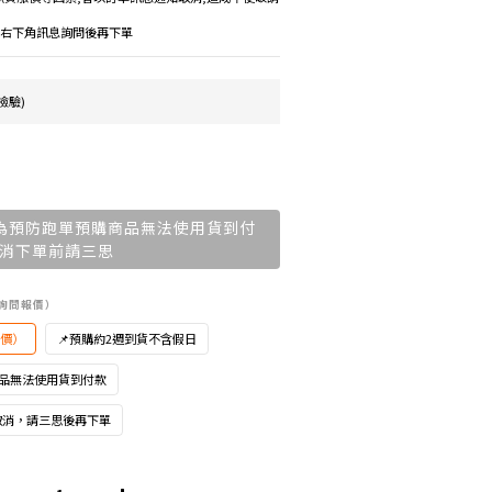
議先右下角訊息詢問後再下單
檢驗)
為預防跑單預購商品無法使用貨到付
消下單前請三思
私訊詢問報價）
報價）
📌預購約2週到貨不含假日
商品無法使用貨到付款
取消，請三思後再下單