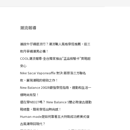
潮流報導
誰說牛仔褲退流行？潮流職人風格穿搭推薦，這三
款丹寧褲潮男必備！
COOL潮流報導-全台獨家推出"正品檢驗卡"買鞋超
安心
Nike Sacai Vaporwaffle 對決 藤原浩三方聯名
款，展現潮鞋的極致之作！
New Balance 2002R最強穿搭指南，運動和生活一
樣時尚有型！
還在穿NB327嗎？ New Balance 5雙必敗復古運動
鞋總整，簡易穿搭出時尚感！
Human made是如何靠著五大特點成功將美式復
古風潮帶回現代？