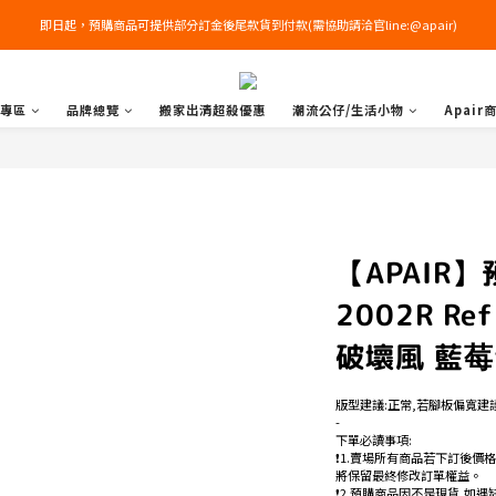
即日起，預購商品可提供部分訂金後尾款貨到付款(需協助請洽官line:@apair)
右下角加入LINE領免運+$100優惠券
右下角加入LINE領免運+$100優惠券
專區
品牌總覽
搬家出清超殺優惠
潮流公仔/生活小物
Apair
【APAIR】預
2002R Re
破壞風 藍莓色
版型建議:正常,若腳板偏寬建
-
下單必讀事項:
❗️1.賣場所有商品若下訂後價
將保留最終修改訂單權益。
❗️2.預購商品因不是現貨,