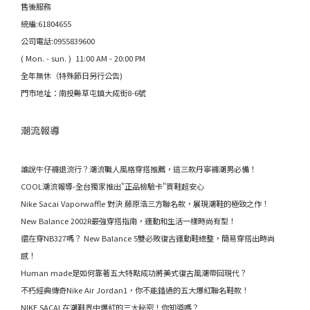
售後服務
統編:61804655
公司電話:0955839600
( Mon. - sun. ) 11:00 AM - 20:00 PM
全年無休（特殊節日另行公告)
門市地址：南投縣草屯鎮大成街8-6號
潮流報導
誰說牛仔褲退流行？潮流職人風格穿搭推薦，這三款丹寧褲潮男必備！
COOL潮流報導-全台獨家推出"正品檢驗卡"買鞋超安心
Nike Sacai Vaporwaffle 對決 藤原浩三方聯名款，展現潮鞋的極致之作！
New Balance 2002R最強穿搭指南，運動和生活一樣時尚有型！
還在穿NB327嗎？ New Balance 5雙必敗復古運動鞋總整，簡易穿搭出時尚
感！
Human made是如何靠著五大特點成功將美式復古風潮帶回現代？
不朽經典傳奇Nike Air Jordan1，你不能錯過的五大爆紅聯名鞋款！
NIKE SACAI 在潮鞋界中爆紅的三大秘密！你知道嗎？