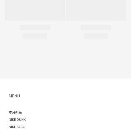
MENU
本月新品
NIKE DUNK
NIKE SACAI