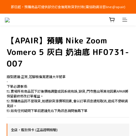
即日起，預購商品可提供部分訂金後尾款貨到付款(需協助請洽官line:@apair)
右下角加入LINE領免運+$100優惠券
右下角加入LINE領免運+$100優惠券
【APAIR】預購 Nike Zoom
Vomero 5 灰白 奶油底 HF0731-
007
版型建議:正常,若腳板偏寬建議大半號拿
-
下單必讀事項:
❗️1.賣場所有商品若下訂後價格調整或因系統有誤,缺貨,門市售出等其他因素APAIR將
保留最終修改訂單權益。
❗️2.預購商品因不是現貨,如遇缺貨漲價等因素,會以訂單訊息通知取消,造成不便敬請
見諒。
❗️3.如有任何疑問下單前建議先右下角訊息詢問後再下單
全店，鑑別保卡 (正品證明檢驗)