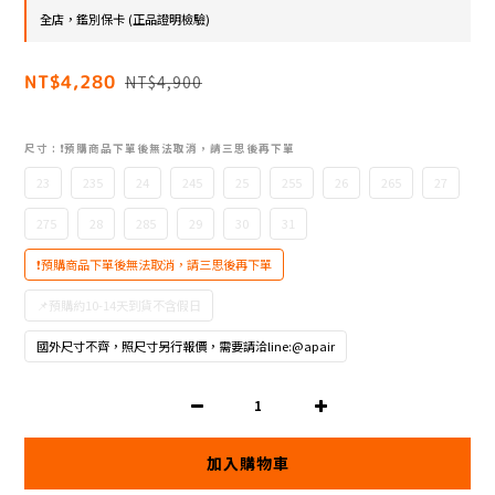
全店，鑑別保卡 (正品證明檢驗)
NT$4,280
NT$4,900
尺寸
: ❗預購商品下單後無法取消，請三思後再下單
23
235
24
245
25
255
26
265
27
275
28
285
29
30
31
❗預購商品下單後無法取消，請三思後再下單
📌預購約10-14天到貨不含假日
國外尺寸不齊，照尺寸另行報價，需要請洽line:@apair
加入購物車