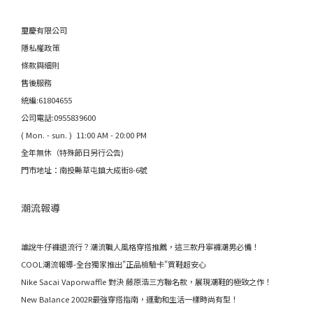
璽慶有限公司
隱私權政策
條款與細則
售後服務
統編:61804655
公司電話:0955839600
( Mon. - sun. ) 11:00 AM - 20:00 PM
全年無休（特殊節日另行公告)
門市地址：南投縣草屯鎮大成街8-6號
潮流報導
誰說牛仔褲退流行？潮流職人風格穿搭推薦，這三款丹寧褲潮男必備！
COOL潮流報導-全台獨家推出"正品檢驗卡"買鞋超安心
Nike Sacai Vaporwaffle 對決 藤原浩三方聯名款，展現潮鞋的極致之作！
New Balance 2002R最強穿搭指南，運動和生活一樣時尚有型！