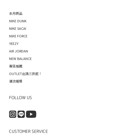
本月新品
NIKE DUNK
NIKE SACAI
NIKE FORCE
YEEZY
AIR JORDAN
NEW BALANCE
專區推薦
OUTLET出清三折起！
潮流報導
FOLLOW US
CUSTOMER SERVICE