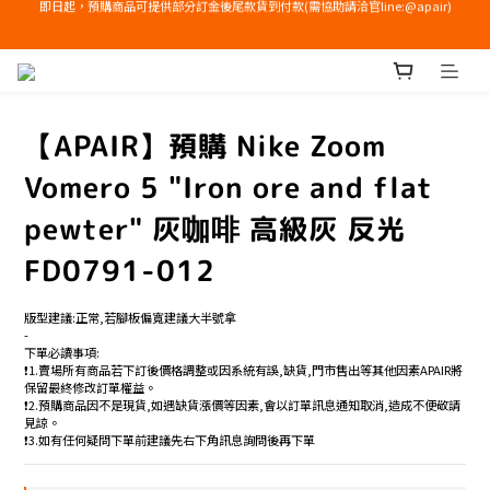
右下角加入LINE領免運+$100優惠券
右下角加入LINE領免運+$100優惠券
【APAIR】預購 Nike Zoom
Vomero 5 "Iron ore and flat
pewter" 灰咖啡 高級灰 反光
FD0791-012
版型建議:正常,若腳板偏寬建議大半號拿
-
下單必讀事項:
❗️1.賣場所有商品若下訂後價格調整或因系統有誤,缺貨,門市售出等其他因素APAIR將
保留最終修改訂單權益。
❗️2.預購商品因不是現貨,如遇缺貨漲價等因素,會以訂單訊息通知取消,造成不便敬請
見諒。
❗️3.如有任何疑問下單前建議先右下角訊息詢問後再下單