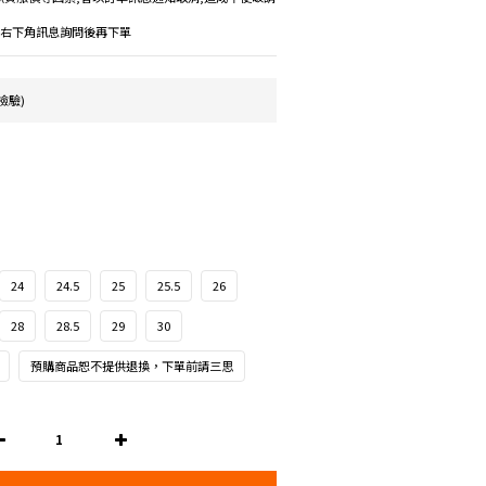
議先右下角訊息詢問後再下單
檢驗)
24
24.5
25
25.5
26
28
28.5
29
30
預購商品恕不提供退換，下單前請三思