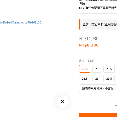
見諒。
❗️3.如有任何疑問下單前建
全店，鑑別保卡 (正品證明
NT$11,980
NT$8,280
尺寸
: 22.5
22.5
23
23.5
26.5
27
27.5
預購約兩周到貨，不含假日