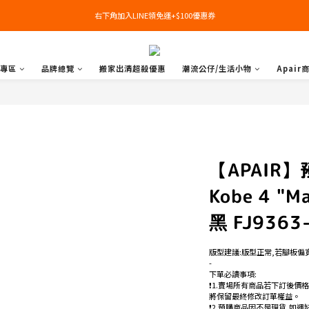
右下角加入LINE領免運+$100優惠券
右下角加入LINE領免運+$100優惠券
即日起，預購商品可提供部分訂金後尾款貨到付款(需協助請洽官line:@apair)
專區
品牌總覽
搬家出清超殺優惠
潮流公仔/生活小物
Apair
右下角加入LINE領免運+$100優惠券
【APAIR】預
Kobe 4 "
黑 FJ9363
版型建議:版型正常,若腳板偏
-
下單必讀事項:
❗️1.賣場所有商品若下訂後價
將保留最終修改訂單權益。
❗️2.預購商品因不是現貨,