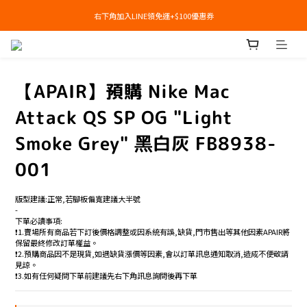
右下角加入LINE領免運+$100優惠券
右下角加入LINE領免運+$100優惠券
即日起，預購商品可提供部分訂金後尾款貨到付款(需協助請洽官line:@apair)
右下角加入LINE領免運+$100優惠券
【APAIR】預購 Nike Mac
Attack QS SP OG "Light
Smoke Grey" 黑白灰 FB8938-
001
版型建議:正常,若腳板偏寬建議大半號
-
下單必讀事項:
❗️1.賣場所有商品若下訂後價格調整或因系統有誤,缺貨,門市售出等其他因素APAIR將
保留最終修改訂單權益。
❗️2.預購商品因不是現貨,如遇缺貨漲價等因素,會以訂單訊息通知取消,造成不便敬請
見諒。
❗️3.如有任何疑問下單前建議先右下角訊息詢問後再下單