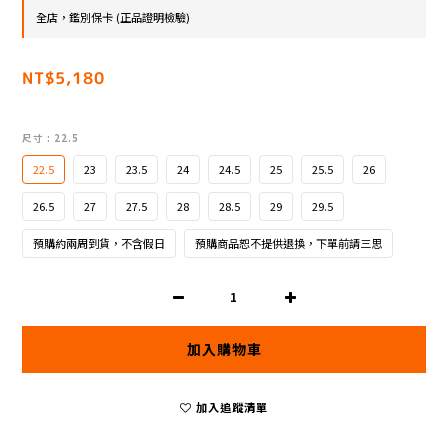
全店，鑑別保卡 (正品證明檢驗)
NT$5,180
尺寸
: 22.5
22.5
23
23.5
24
24.5
25
25.5
26
26.5
27
27.5
28
28.5
29
29.5
預購約兩周到貨，不含假日
預購商品恕不提供退換，下單前請三思
加入購物車
加入追蹤清單