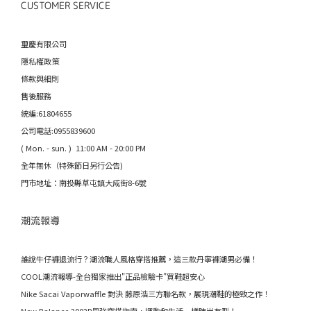
CUSTOMER SERVICE
璽慶有限公司
隱私權政策
條款與細則
售後服務
統編:61804655
公司電話:0955839600
( Mon. - sun. ) 11:00 AM - 20:00 PM
全年無休（特殊節日另行公告)
門市地址：南投縣草屯鎮大成街8-6號
潮流報導
誰說牛仔褲退流行？潮流職人風格穿搭推薦，這三款丹寧褲潮男必備！
COOL潮流報導-全台獨家推出"正品檢驗卡"買鞋超安心
Nike Sacai Vaporwaffle 對決 藤原浩三方聯名款，展現潮鞋的極致之作！
New Balance 2002R最強穿搭指南，運動和生活一樣時尚有型！