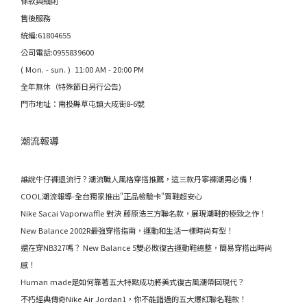
條款與細則
售後服務
統編:61804655
公司電話:0955839600
( Mon. - sun. ) 11:00 AM - 20:00 PM
全年無休（特殊節日另行公告)
門市地址：南投縣草屯鎮大成街8-6號
潮流報導
誰說牛仔褲退流行？潮流職人風格穿搭推薦，這三款丹寧褲潮男必備！
COOL潮流報導-全台獨家推出"正品檢驗卡"買鞋超安心
Nike Sacai Vaporwaffle 對決 藤原浩三方聯名款，展現潮鞋的極致之作！
New Balance 2002R最強穿搭指南，運動和生活一樣時尚有型！
還在穿NB327嗎？ New Balance 5雙必敗復古運動鞋總整，簡易穿搭出時尚
感！
Human made是如何靠著五大特點成功將美式復古風潮帶回現代？
不朽經典傳奇Nike Air Jordan1，你不能錯過的五大爆紅聯名鞋款！