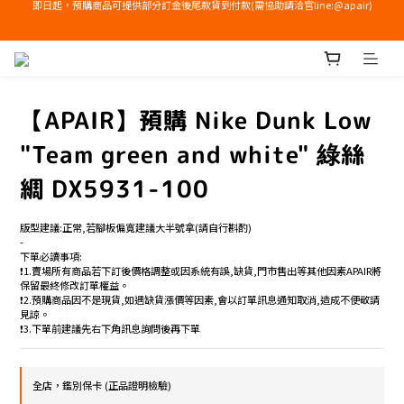
右下角加入LINE領免運+$100優惠券
右下角加入LINE領免運+$100優惠券
【APAIR】預購 Nike Dunk Low
"Team green and white" 綠絲
綢 DX5931-100
版型建議:正常,若腳板偏寬建議大半號拿(請自行斟酌)
-
下單必讀事項:
❗️1.賣場所有商品若下訂後價格調整或因系統有誤,缺貨,門市售出等其他因素APAIR將
保留最終修改訂單權益。
❗️2.預購商品因不是現貨,如遇缺貨漲價等因素,會以訂單訊息通知取消,造成不便敬請
見諒。
❗️3.下單前建議先右下角訊息詢問後再下單
全店，鑑別保卡 (正品證明檢驗)