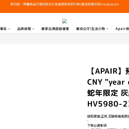
右下角加入LINE領免運+$100優惠券
右下角加入LINE領免運+$100優惠券
專區
品牌總覽
搬家出清超殺優惠
潮流公仔/生活小物
Apair
【APAIR】預
CNY "year
蛇年限定 灰
HV5980-2
版型建議:正常,若腳板偏寬建
-
下單必讀事項: