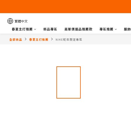
繁體中文
春夏主打推薦
新品專區
高單價選品推薦款
專區推薦
服飾
全部商品
春夏主打推薦
NIKE蛇年限定專區