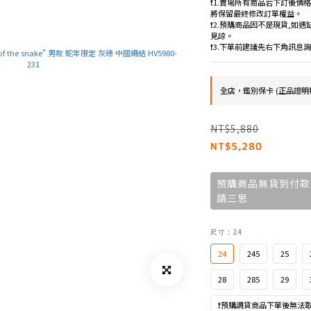
❗️1.賣場所有商品若下訂後價
將保留最終修改訂單權益。
❗️2.預購商品因不是現貨,
見諒。
❗️3.下單前建議先右下角訊息
全店，鑑別保卡 (正品證明
NT$5,880
NT$5,280
預購商品無貨到付款
請三思
尺寸
: 24
24
245
25
28
285
29
❗預購調貨商品下單後無法