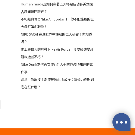
Human made是如何靠著五大特點成功將美式復
古風潮帶回現代？
不朽經典傳奇Nike Air Jordan1，你不能錯過的五
大爆紅聯名鞋款！
NIKE SACAI 在潮鞋界中爆紅的三大秘密！你知道
嗎？
史上最偉大的球鞋 Nike Air Force，８雙經典變形
鞋款造就不朽！
Nike Dunk為何再次流行? 入手前你必須知道的五
件事！
注意！熊出沒！潮流玩家必收公仔：庫柏力克熊到
底在紅什麼？