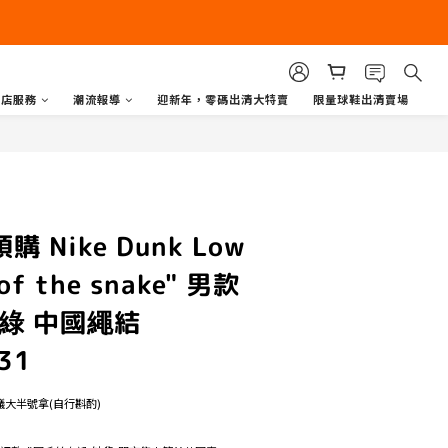
商店服務
潮流報導
迎新年，零碼出清大特賣
限量球鞋出清賣場
購 Nike Dunk Low
 of the snake" 男款
綠 中國繩結
31
議大半號拿(自行斟酌)