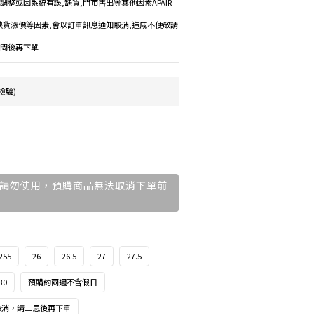
格調整或因系統有誤,缺貨,門市售出等其他因素APAIR
如遇缺貨漲價等因素,會以訂單訊息通知取消,造成不便敬請
詢問後再下單
檢驗)
請勿使用，預購商品無法取消下單前
255
26
26.5
27
27.5
30
預購約兩週不含假日
取消，請三思後再下單