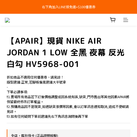
右下角加入LINE領免運+$100優惠券
右下角加入LINE領免運+$100優惠券
即日起，預購商品可提供部分訂金後尾款貨到付款(需協助請洽官line:@apair)
右下角加入LINE領免運+$100優惠券
【APAIR】現貨 NIKE AIR
JORDAN 1 LOW 全黑 夜幕 反光
白勾 HV5968-001
折扣商品不適用任何優惠卷，請見諒！
版型建議:正常,若腳板偏寬建議大半號拿
-
下單必讀事項:
❗️1.賣場所有商品若下訂後價格調整或因系統有誤,缺貨,門市售出等其他因素APAIR將
保留最終修改訂單權益。
❗️2.預購商品因不是現貨,如遇缺貨漲價等因素,會以訂單訊息通知取消,造成不便敬請
見諒。
❗️3.如有任何疑問下單前建議先右下角訊息詢問後再下單
全店，鑑別保卡 (正品證明檢驗)