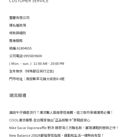
CUSTOMER SERVICE
璽慶有限公司
隱私權政策
條款與細則
售後服務
統編:61804655
公司電話:0955839600
( Mon. - sun. ) 11:00 AM - 20:00 PM
全年無休（特殊節日另行公告)
門市地址：南投縣草屯鎮大成街8-6號
潮流報導
誰說牛仔褲退流行？潮流職人風格穿搭推薦，這三款丹寧褲潮男必備！
COOL潮流報導-全台獨家推出"正品檢驗卡"買鞋超安心
Nike Sacai Vaporwaffle 對決 藤原浩三方聯名款，展現潮鞋的極致之作！
New Balance 2002R最強穿搭指南，運動和生活一樣時尚有型！