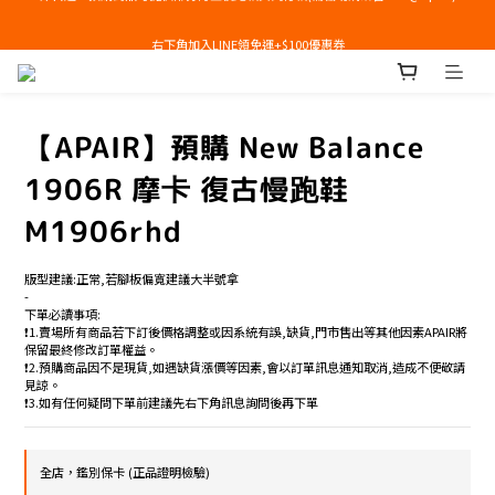
右下角加入LINE領免運+$100優惠券
右下角加入LINE領免運+$100優惠券
【APAIR】預購 New Balance
1906R 摩卡 復古慢跑鞋
M1906rhd
版型建議:正常,若腳板偏寬建議大半號拿
-
下單必讀事項:
❗️1.賣場所有商品若下訂後價格調整或因系統有誤,缺貨,門市售出等其他因素APAIR將
保留最終修改訂單權益。
❗️2.預購商品因不是現貨,如遇缺貨漲價等因素,會以訂單訊息通知取消,造成不便敬請
見諒。
❗️3.如有任何疑問下單前建議先右下角訊息詢問後再下單
全店，鑑別保卡 (正品證明檢驗)