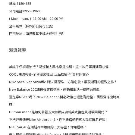
統編:61804655
公司電話:0955839600
( Mon. - sun. ) 11:00 AM - 20:00 PM
全年無休（特殊節日另行公告)
門市地址：南投縣草屯鎮大成街8-6號
潮流報導
誰說牛仔褲退流行？潮流職人風格穿搭推薦，這三款丹寧褲潮男必備！
COOL潮流報導-全台獨家推出"正品檢驗卡"買鞋超安心
Nike Sacai Vaporwaffle 對決 藤原浩三方聯名款，展現潮鞋的極致之作！
New Balance 2002R最強穿搭指南，運動和生活一樣時尚有型！
還在穿NB327嗎？ New Balance 5雙必敗復古運動鞋總整，簡易穿搭出時尚
感！
Human made是如何靠著五大特點成功將美式復古風潮帶回現代？
不朽經典傳奇Nike Air Jordan1，你不能錯過的五大爆紅聯名鞋款！
NIKE SACAI 在潮鞋界中爆紅的三大秘密！你知道嗎？
史上最偉大的球鞋 Nike Air Force，８雙經典變形鞋款造就不朽！