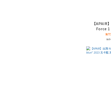
【APAIR】
Force 
"Command
NT
黑 女款 D
NT