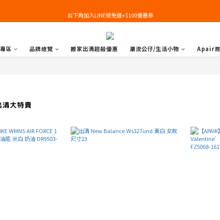
右下角加入LINE領免運+$100優惠券
右下角加入LINE領免運+$100優惠券
即日起，預購商品可提供部分訂金後尾款貨到付款(需協助請洽官line:@apair)
專區
品牌總覽
搬家出清超殺優惠
潮流公仔/生活小物
Apair
右下角加入LINE領免運+$100優惠券
出清大特賣