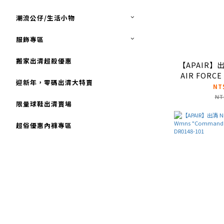
潮流公仔/生活小物
服飾專區
搬家出清超殺優惠
【APAIR】出
AIR FORCE
迎新年，零碼出清大特賣
灰白 奶油
NT
DR9
NT
限量球鞋出清賣場
超俗優惠內褲專區