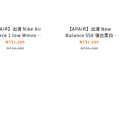
AIR】出清 Nike Air
【APAIR】出清 New
rce 1 low Wmns
Balance 550 復古黑白
iversity Blue and
BB550HA1
NT$1,980
NT$2,580
it White" 藍白 女款
NT$4,580
NT$5,580
DR0148-100