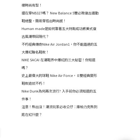
樣時尚有型！
還在穿NB327嗎？ New Balance 5雙必敗復古運動
鞋總整，簡易穿搭出時尚感！
Human made是如何靠著五大特點成功將美式復
古風潮帶回現代？
不朽經典傳奇Nike Air Jordan1，你不能錯過的五
大爆紅聯名鞋款！
NIKE SACAI 在潮鞋界中爆紅的三大秘密！你知道
嗎？
史上最偉大的球鞋 Nike Air Force，８雙經典變形
鞋款造就不朽！
Nike Dunk為何再次流行? 入手前你必須知道的五
件事！
注意！熊出沒！潮流玩家必收公仔：庫柏力克熊到
底在紅什麼？