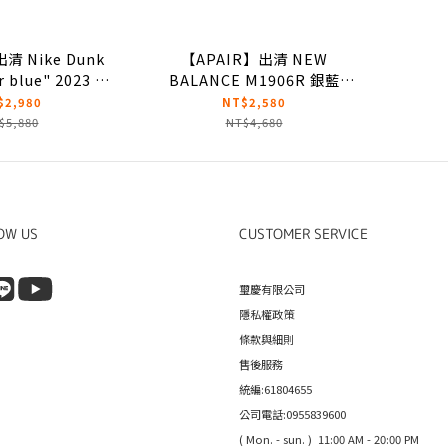
清 Nike Dunk
【APAIR】出清 NEW
 blue" 2023 北
BALANCE M1906R 銀藍
DV0833-400
M1906RCD
$2,980
NT$2,580
$5,880
NT$4,680
OW US
CUSTOMER SERVICE
璽慶有限公司
隱私權政策
條款與細則
售後服務
統編:61804655
公司電話:0955839600
( Mon. - sun. ) 11:00 AM - 20:00 PM