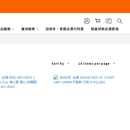
商店服務
潮流報導
迎新年，零碼出清大特賣
限量球鞋出清賣場
Sort by
24 Items per page