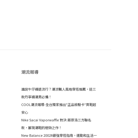
潮流報導
誰說牛仔褲退流行？潮流職人風格穿搭推薦，這三
款丹寧褲潮男必備！
COOL潮流報導-全台獨家推出"正品檢驗卡"買鞋超
安心
Nike Sacai Vaporwaffle 對決 藤原浩三方聯名
款，展現潮鞋的極致之作！
New Balance 2002R最強穿搭指南，運動和生活一