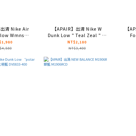
出清 Nike Air
【APAIR】出清 Nike W
【AP
1 low Wmns
Dunk Low " Teal Zeal " 鴨
Fo
 Force" 復古白
嘴獸泰瑞 DV2190-100
"Un
$1,980
NT$2,180
R0148-101
Summ
$4,580
NT$3,400