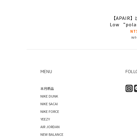
【APAIR】出
Low “polar
卡藍 北極藍 
NT
NT
MENU
FOLL
本月新品
NIKE DUNK
NIKE SACAI
NIKE FORCE
YEEZY
AIR JORDAN
NEW BALANCE