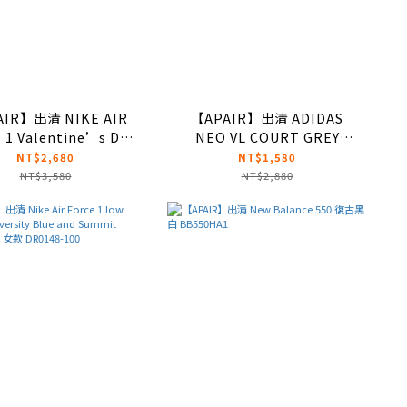
IR】出清 NIKE AIR
【APAIR】出清 ADIDAS
 1 Valentine’s Day
NEO VL COURT GREY
愛心 休閒鞋 FZ5068-
SAMBA平替款 巧克力
NT$2,680
NT$1,580
161 AF1 VDAY
HQ1802
NT$3,580
NT$2,880