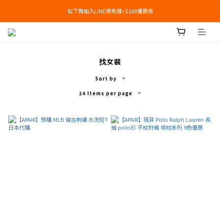
右下角加入LINE領免運+$100優惠券
右下角加入LINE領免運+$100優惠券
即日起，預購商品可提供部分訂金後尾款貨到付款(需協助請洽官line:@apair)
右下角加入LINE領免運+$100優惠券
找女裝
Sort by
24 Items per page