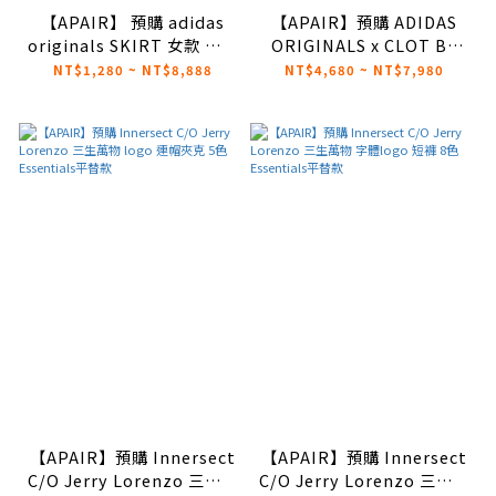
【APAIR】 預購 adidas
【APAIR】預購 ADIDAS
originals SKIRT 女款 蕾絲
ORIGINALS x CLOT BY
拼接百摺短裙 灰/黑 IZ5001
EDISON CHEN 短袖POLO
NT$1,280 ~ NT$8,888
NT$4,680 ~ NT$7,980
IZ5002
衫 黑/白/藍 JE9593
JE9594 JE9592
【APAIR】預購 Innersect
【APAIR】預購 Innersect
C/O Jerry Lorenzo 三生萬
C/O Jerry Lorenzo 三生萬