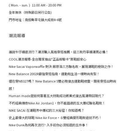
( Mon. - sun. ) 11:00 AM - 20:00 PM
全年無休（特殊節日另行公告)
門市地址：南投縣草屯鎮大成街8-6號
潮流報導
誰說牛仔褲退流行？潮流職人風格穿搭推薦，這三款丹寧褲潮男必備！
COOL潮流報導-全台獨家推出"正品檢驗卡"買鞋超安心
Nike Sacai Vaporwaffle 對決 藤原浩三方聯名款，展現潮鞋的極致之作！
New Balance 2002R最強穿搭指南，運動和生活一樣時尚有型！
還在穿NB327嗎？ New Balance 5雙必敗復古運動鞋總整，簡易穿搭出時尚
感！
Human made是如何靠著五大特點成功將美式復古風潮帶回現代？
不朽經典傳奇Nike Air Jordan1，你不能錯過的五大爆紅聯名鞋款！
NIKE SACAI 在潮鞋界中爆紅的三大秘密！你知道嗎？
史上最偉大的球鞋 Nike Air Force，８雙經典變形鞋款造就不朽！
Nike Dunk為何再次流行? 入手前你必須知道的五件事！