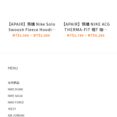
【APAIR】預購 Nike Solo
【APAIR】預購 NIKE ACG
Swoosh Fleece Hoodie
THERMA-FIT 帽T 咖啡
帽T 藍 DA0316-460 /黑
DH3088-040 / 蒂芬尼綠
NT$2,580 ~ NT$2,980
NT$2,780 ~ NT$4,280
DA0316-010
DH3088379
MENU
本月新品
NIKE DUNK
NIKE SACAI
NIKE FORCE
YEEZY
AIR JORDAN