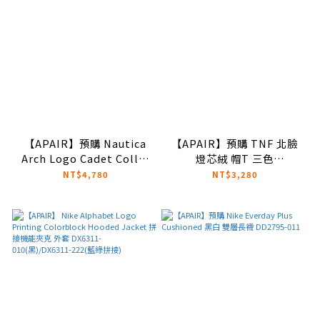
【APAIR】預購 Nautica
【APAIR】預購 TNF 北臉
Arch Logo Cadet Collar
燈芯絨 帽T 三色
Fleece Sweatshirt 日本限
NM5PN52B
NT$4,780
NT$3,280
定 抓絨衛衣 海軍藍/黑/淺灰
白/卡其