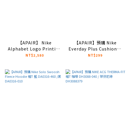
【APAIR】 Nike
【APAIR】預購 Nike
Alphabet Logo Printing
Everday Plus Cushioned
Colorblock Hooded
黑白 雙層長襪 DD2795-011
NT$2,580
NT$299
Jacket 拼接機能夾克 外套
DX6311-010(黑)/DX6311-
222(藍綠拚接)