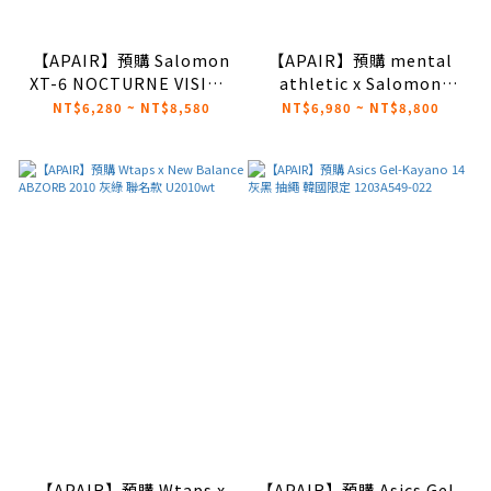
【APAIR】預購 Salomon
【APAIR】預購 mental
XT-6 NOCTURNE VISION
athletic x Salomon
碳黑 反光
Ultra Glide 3 白銀藍 機能
NT$6,280 ~ NT$8,580
NT$6,980 ~ NT$8,800
鞋 抽繩 479655
【APAIR】預購 Wtaps x
【APAIR】預購 Asics Gel-