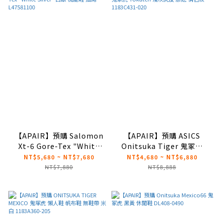
【APAIR】預購 Salomon
【APAIR】預購 ASICS
Xt-6 Gore-Tex "White
Onitsuka Tiger 鬼冢虎
Silver" 白銀 機能鞋 抽繩
Tokuten 淺灰麂皮 膠底 情
NT$5,680 ~ NT$7,680
NT$4,680 ~ NT$6,880
L47581100
侶款 1183C431-020
NT$7,880
NT$8,888