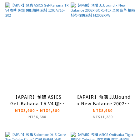
D1GH241906
D1GH241905
【APAIR】預購 ASICS
【APAIR】預購 JJJJound
Gel-Kahana TR V4 咖啡
x New Balance 2002R
黑銀 機能抽繩 跑鞋
GORE-TEX 全黑 皮革 抽繩
NT$3,980 ~ NT$4,880
NT$8,980
1203A716-202
鞋帶 復古跑鞋 M2002RXW
NT$6,680
NT$11,280