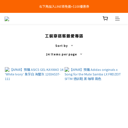
右下角加入LINE領免運+$100優惠券
右下角加入LINE領免運+$100優惠券
即日起，預購商品可提供部分訂金後尾款貨到付款(需協助請洽官line:@apair)
右下角加入LINE領免運+$100優惠券
工裝穿搭客最愛專區
Sort by
24 Items per page