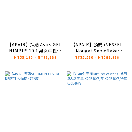
【APAIR】預購 Asics GEL-
【APAIR】預購 xVESSEL
NIMBUS 10.1 男女中性款
Nougat Snowflake
運動休閒鞋 1203A543-101
white/Yin-Yang/black
NT$5,180 ~ NT$8,888
NT$5,580 ~ NT$88,888