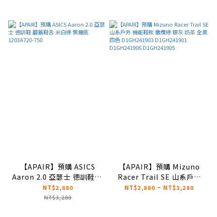
1201A256-118
【APAIR】預購 ASICS
【APAIR】預購 Mizuno
Aaron 2.0 亞瑟士 德訓鞋 翻
Racer Trail SE 山系戶外
蓋鞋舌 米白綠 焦糖底
機能鞋款 橄欖綠 銀灰 奶茶
NT$2,880
NT$2,880 ~ NT$3,280
1203A720-750
全黑 四色 D1GH241903
NT$3,280
D1GH241901