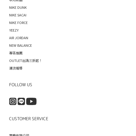
NIKE DUNK
NIKE SACAI
NIKE FORCE
YEEZY
AIR JORDAN
NEW BALANCE
專區推薦
OUTLET出清三折起！
潮流報導
FOLLOW US
CUSTOMER SERVICE
璽慶有限公司