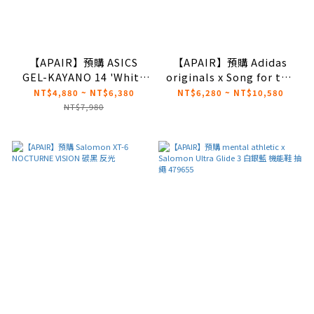
【APAIR】預購 ASICS
【APAIR】預購 Adidas
GEL-KAYANO 14 'White
originals x Song for the
Ivory' 象牙白 海鹽灰
Mute Samba LX
NT$4,880 ~ NT$6,380
NT$6,280 ~ NT$10,580
1203A537-111
FREIZEIT SFTM 德訓鞋 黑
NT$7,980
咖啡 兩色