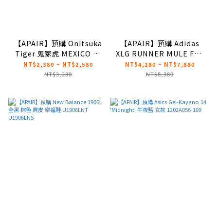
【APAIR】預購 Onitsuka
【APAIR】預購 Adidas
Tiger 鬼冢虎 MEXICO 66
XLG RUNNER MULE FOS
KIDS 灰褐色 咖啡奶油
流線 時尚 科技感 穆勒鞋 三
NT$2,380 ~ NT$2,580
NT$4,280 ~ NT$7,880
1184A074-207
色 黑灰 白銀 灰銀 JS4529
NT$3,280
NT$8,380
1184A074-208
JS4590 JS4586