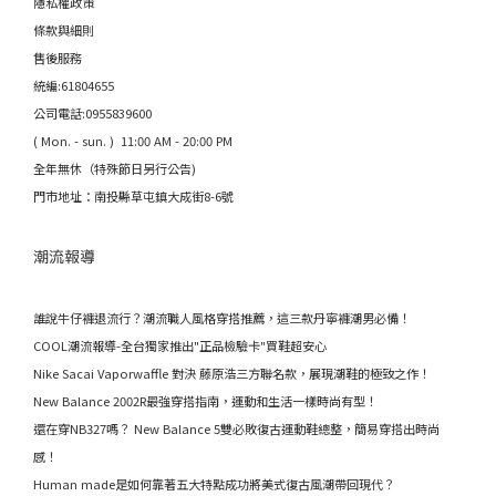
隱私權政策
條款與細則
售後服務
統編:61804655
公司電話:0955839600
( Mon. - sun. ) 11:00 AM - 20:00 PM
全年無休（特殊節日另行公告)
門市地址：南投縣草屯鎮大成街8-6號
潮流報導
誰說牛仔褲退流行？潮流職人風格穿搭推薦，這三款丹寧褲潮男必備！
COOL潮流報導-全台獨家推出"正品檢驗卡"買鞋超安心
Nike Sacai Vaporwaffle 對決 藤原浩三方聯名款，展現潮鞋的極致之作！
New Balance 2002R最強穿搭指南，運動和生活一樣時尚有型！
還在穿NB327嗎？ New Balance 5雙必敗復古運動鞋總整，簡易穿搭出時尚
感！
Human made是如何靠著五大特點成功將美式復古風潮帶回現代？