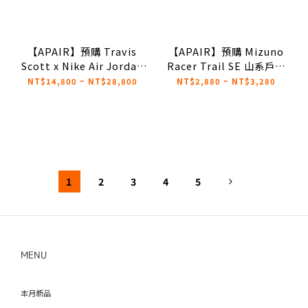
【APAIR】預購 Travis
【APAIR】預購 Mizuno
Scott x Nike Air Jordan
Racer Trail SE 山系戶外
1 Low 倒鉤 粉 桃紅
機能鞋款 橄欖綠 銀灰 奶茶
NT$14,800 ~ NT$28,800
NT$2,880 ~ NT$3,280
IQ7604-100 IQ7604-101
全黑 四色 D1GH241903
D1GH241901
D1GH241906
D1GH241905
1
2
3
4
5
MENU
本月新品