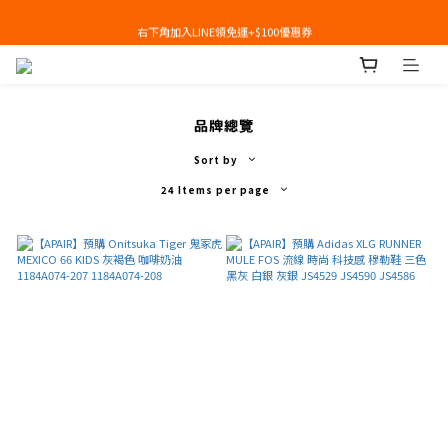
右下角加入LINE領免運+$100優惠券
右下角加入LINE領免運+$100優惠券
即日起，預購商品可提供部分訂金後尾款貨到付款(需協助請洽官line:@apair)
右下角加入LINE領免運+$100優惠券
品牌總覽
Sort by
24 Items per page