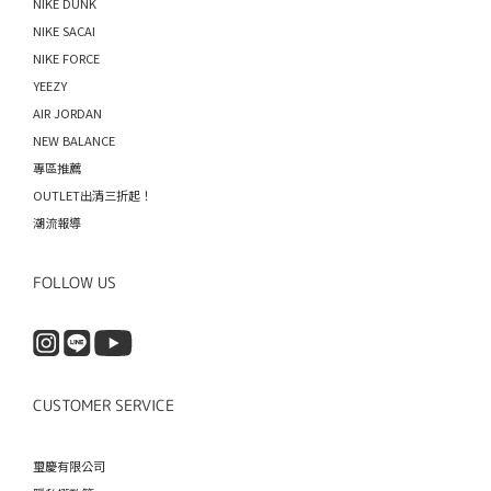
NIKE DUNK
NIKE SACAI
NIKE FORCE
YEEZY
AIR JORDAN
NEW BALANCE
專區推薦
OUTLET出清三折起！
潮流報導
FOLLOW US
CUSTOMER SERVICE
璽慶有限公司