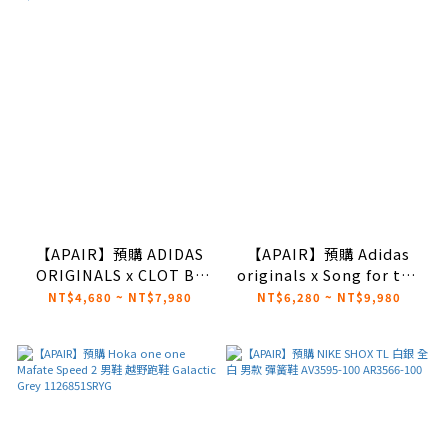
【APAIR】預購 ADIDAS
【APAIR】預購 Adidas
ORIGINALS x CLOT BY
originals x Song for the
EDISON CHEN 短袖POLO
Mute Samba LX
NT$4,680 ~ NT$7,980
NT$6,280 ~ NT$9,980
衫 黑/白/藍 JE9593
FREIZEIT SFTM 德訓鞋 黑
JE9594 JE9592
咖啡 兩色