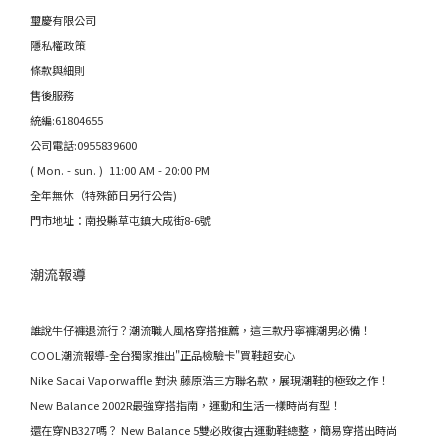
璽慶有限公司
隱私權政策
條款與細則
售後服務
統編:61804655
公司電話:0955839600
( Mon. - sun. ) 11:00 AM - 20:00 PM
全年無休（特殊節日另行公告)
門市地址：南投縣草屯鎮大成街8-6號
潮流報導
誰說牛仔褲退流行？潮流職人風格穿搭推薦，這三款丹寧褲潮男必備！
COOL潮流報導-全台獨家推出"正品檢驗卡"買鞋超安心
Nike Sacai Vaporwaffle 對決 藤原浩三方聯名款，展現潮鞋的極致之作！
New Balance 2002R最強穿搭指南，運動和生活一樣時尚有型！
還在穿NB327嗎？ New Balance 5雙必敗復古運動鞋總整，簡易穿搭出時尚