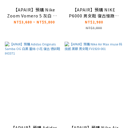
【APAIR】預購 Nike
【APAIR】預購 NIKE
Zoom Vomero 5 灰白 白銀
P6000 男女鞋 復古慢跑鞋
灰 戶外 機能 復古跑鞋
CD6404-002 全黑 跑鞋 輕
NT$3,680 ~ NT$5,800
NT$2,980
IM2219-121
量 P-6000
NT$3,800
【APAIR】預購 Adidas
【APAIR】預購 Nike Air