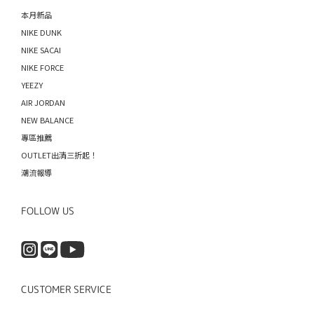
本月新品
NIKE DUNK
NIKE SACAI
NIKE FORCE
YEEZY
AIR JORDAN
NEW BALANCE
專區推薦
OUTLET出清三折起！
潮流報導
FOLLOW US
CUSTOMER SERVICE