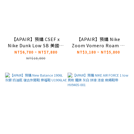
【APAIR】預購 CSEF x
【APAIR】預購 Nike
Nike Dunk Low SB 美國大
Zoom Vomero Roam 灰
學滑板教育基金會 聯名 白黑
白 戶外 防水 機能 男
NT$6,780 ~ NT$7,880
NT$3,180 ~ NT$5,800
滑板鞋 HJ4132-100
HV5951-100 女 HV6410-
NT$18,800
100