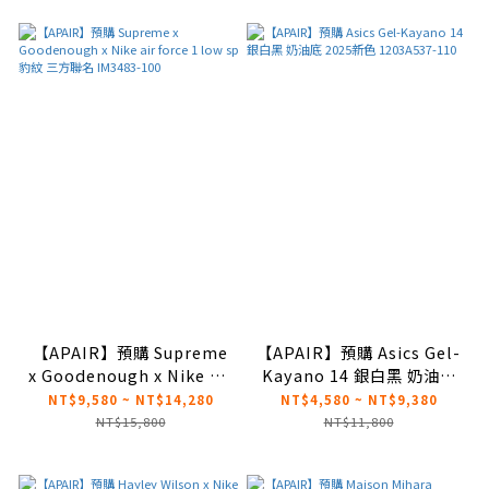
【APAIR】預購 Supreme
【APAIR】預購 Asics Gel-
x Goodenough x Nike air
Kayano 14 銀白黑 奶油底
force 1 low sp 豹紋 三方
2025新色 1203A537-110
NT$9,580 ~ NT$14,280
NT$4,580 ~ NT$9,380
聯名 IM3483-100
NT$15,800
NT$11,800