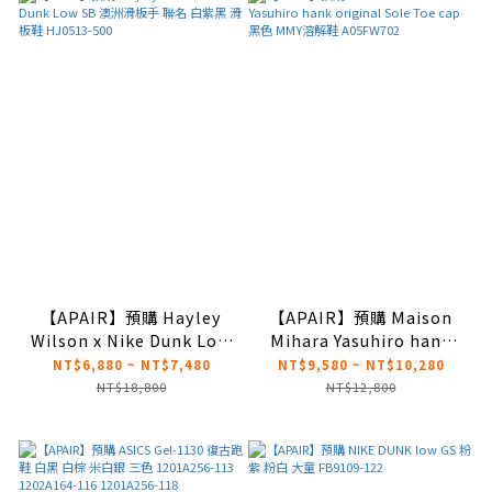
【APAIR】預購 Hayley
【APAIR】預購 Maison
Wilson x Nike Dunk Low
Mihara Yasuhiro hank
SB 澳洲滑板手 聯名 白紫黑
original Sole Toe cap 黑
NT$6,880 ~ NT$7,480
NT$9,580 ~ NT$10,280
滑板鞋 HJ0513-500
色 MMY溶解鞋 A05FW702
NT$18,800
NT$12,800