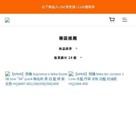
右下角加入LINE領免運+$100優惠券
右下角加入LINE領免運+$100優惠券
即日起，預購商品可提供部分訂金後尾款貨到付款(需協助請洽官line:@apair)
右下角加入LINE領免運+$100優惠券
專區推薦
商品排序
每頁顯示 24 個