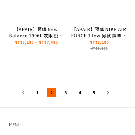
【APAIR】預購 New
【APAIR】預購 NIKE AIR
Balance 1906L 灰銀 奶油
FORCE 1 low 男款 鐵牌 灰
底 復古休閒鞋 樂福鞋
白 拼接 漆皮 麻繩鞋帶
NT$5,280 ~ NT$7,480
NT$3,280
U1906LAE
HV9405-001
NT$3,800
1
2
3
4
5
MENU