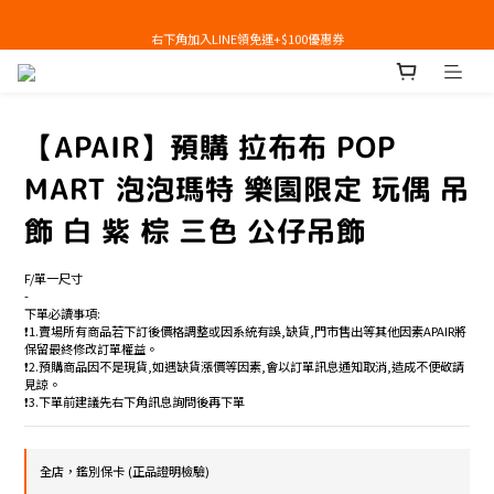
右下角加入LINE領免運+$100優惠券
右下角加入LINE領免運+$100優惠券
即日起，預購商品可提供部分訂金後尾款貨到付款(需協助請洽官line:@apair)
右下角加入LINE領免運+$100優惠券
【APAIR】預購 拉布布 POP
MART 泡泡瑪特 樂園限定 玩偶 吊
飾 白 紫 棕 三色 公仔吊飾
F/單一尺寸
-
下單必讀事項:
❗️1.賣場所有商品若下訂後價格調整或因系統有誤,缺貨,門市售出等其他因素APAIR將
保留最終修改訂單權益。
❗️2.預購商品因不是現貨,如遇缺貨漲價等因素,會以訂單訊息通知取消,造成不便敬請
見諒。
❗️3.下單前建議先右下角訊息詢問後再下單
全店，鑑別保卡 (正品證明檢驗)