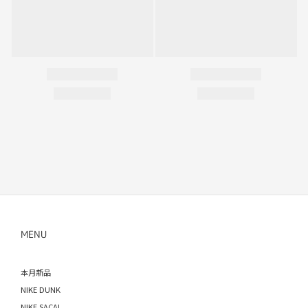
MENU
本月新品
NIKE DUNK
NIKE SACAI