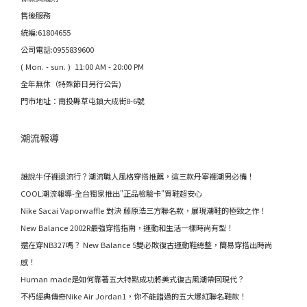
售後服務
統編:61804655
公司電話:0955839600
( Mon. - sun. ) 11:00 AM - 20:00 PM
全年無休（特殊節日另行公告)
門市地址：南投縣草屯鎮大成街8-6號
潮流報導
誰說牛仔褲退流行？潮流職人風格穿搭推薦，這三款丹寧褲潮男必備！
COOL潮流報導-全台獨家推出"正品檢驗卡"買鞋超安心
Nike Sacai Vaporwaffle 對決 藤原浩三方聯名款，展現潮鞋的極致之作！
New Balance 2002R最強穿搭指南，運動和生活一樣時尚有型！
還在穿NB327嗎？ New Balance 5雙必敗復古運動鞋總整，簡易穿搭出時尚
感！
Human made是如何靠著五大特點成功將美式復古風潮帶回現代？
不朽經典傳奇Nike Air Jordan1，你不能錯過的五大爆紅聯名鞋款！