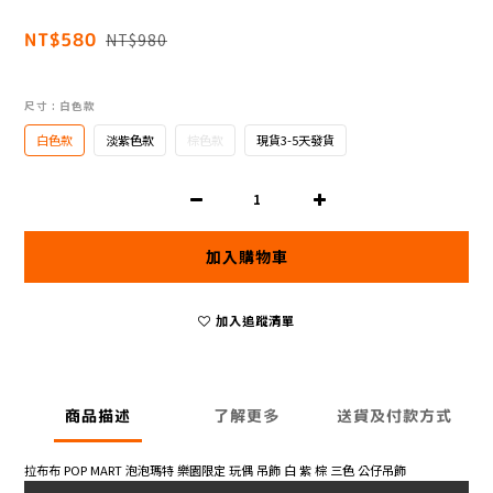
NT$580
NT$980
尺寸
: 白色款
白色款
淡紫色款
棕色款
現貨3-5天發貨
加入購物車
加入追蹤清單
商品描述
了解更多
送貨及付款方式
拉布布 POP MART 泡泡瑪特 樂園限定 玩偶 吊飾 白 紫 棕 三色 公仔吊飾