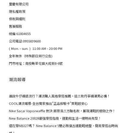
璽慶有限公司
隱私權政策
條款與細則
售後服務
統編:61804655
公司電話:0955839600
( Mon. - sun. ) 11:00 AM - 20:00 PM
全年無休（特殊節日另行公告)
門市地址：南投縣草屯鎮大成街8-6號
潮流報導
誰說牛仔褲退流行？潮流職人風格穿搭推薦，這三款丹寧褲潮男必備！
COOL潮流報導-全台獨家推出"正品檢驗卡"買鞋超安心
Nike Sacai Vaporwaffle 對決 藤原浩三方聯名款，展現潮鞋的極致之作！
New Balance 2002R最強穿搭指南，運動和生活一樣時尚有型！
還在穿NB327嗎？ New Balance 5雙必敗復古運動鞋總整，簡易穿搭出時尚
感！