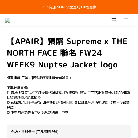
右下角加入LINE領免運+$100優惠券
右下角加入LINE領免運+$100優惠券
即日起，預購商品可提供部分訂金後尾款貨到付款(需協助請洽官line:@apair)
右下角加入LINE領免運+$100優惠券
【APAIR】預購 Supreme x THE
NORTH FACE 聯名 FW24
WEEK9 Nuptse Jacket logo
版型建議:正常，若腳板偏寬建議大半號拿。
-
下單必讀事項:
❗️1.賣場所有商品若下訂後價格調整或因系統有誤,缺貨,門市售出等其他因素APAIR將
保留最終修改訂單權益。
❗️2.預購商品因不是現貨,如遇缺貨漲價等因素,會以訂單訊息通知取消,造成不便敬請
見諒。
❗️3.下單前建議先右下角訊息詢問後再下單
全店，鑑別保卡 (正品證明檢驗)