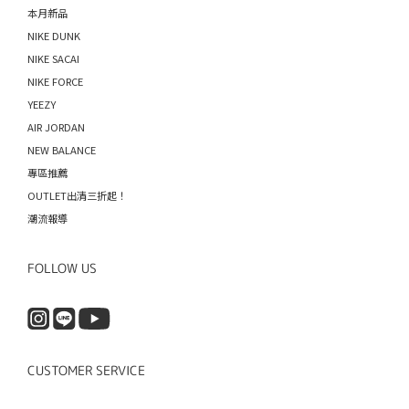
本月新品
NIKE DUNK
NIKE SACAI
NIKE FORCE
YEEZY
AIR JORDAN
NEW BALANCE
專區推薦
OUTLET出清三折起！
潮流報導
FOLLOW US
CUSTOMER SERVICE