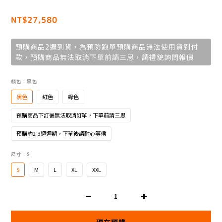
NT$27,580
預購商品2週到貨，為預防跑單預購商品無法使用貨到付
款，預購商品無法取消下單前請三思，請禮貌詢問報價
顏色
: 黑色
黑色
紅色
綠色
預購商品下訂後無法取消訂單，下單前請三思
預購約2-3週週期，下單後請耐心等候
尺寸
: S
S
M
L
XL
XXL