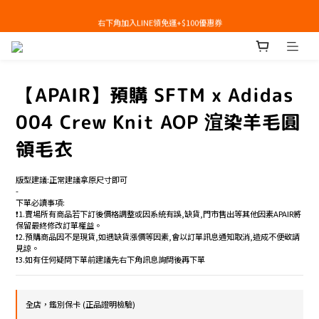
右下角加入LINE領免運+$100優惠券
右下角加入LINE領免運+$100優惠券
即日起，預購商品可提供部分訂金後尾款貨到付款(需協助請洽官line:@apair)
右下角加入LINE領免運+$100優惠券
【APAIR】預購 SFTM x Adidas
004 Crew Knit AOP 渲染羊毛圓
領毛衣
版型建議:正常建議拿原尺寸即可
-
下單必讀事項:
❗️1.賣場所有商品若下訂後價格調整或因系統有誤,缺貨,門市售出等其他因素APAIR將
保留最終修改訂單權益。
❗️2.預購商品因不是現貨,如遇缺貨漲價等因素,會以訂單訊息通知取消,造成不便敬請
見諒。
❗️3.如有任何疑問下單前建議先右下角訊息詢問後再下單
全店，鑑別保卡 (正品證明檢驗)