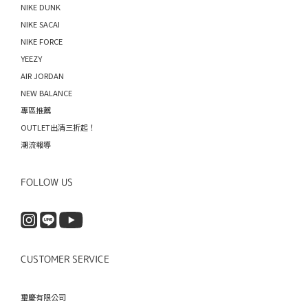
NIKE DUNK
NIKE SACAI
NIKE FORCE
YEEZY
AIR JORDAN
NEW BALANCE
專區推薦
OUTLET出清三折起！
潮流報導
FOLLOW US
CUSTOMER SERVICE
璽慶有限公司