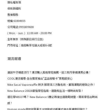
隱私權政策
條款與細則
售後服務
統編:61804655
公司電話:0955839600
( Mon. - sun. ) 11:00 AM - 20:00 PM
全年無休（特殊節日另行公告)
門市地址：南投縣草屯鎮大成街8-6號
潮流報導
誰說牛仔褲退流行？潮流職人風格穿搭推薦，這三款丹寧褲潮男必備！
COOL潮流報導-全台獨家推出"正品檢驗卡"買鞋超安心
Nike Sacai Vaporwaffle 對決 藤原浩三方聯名款，展現潮鞋的極致之作！
New Balance 2002R最強穿搭指南，運動和生活一樣時尚有型！
還在穿NB327嗎？ New Balance 5雙必敗復古運動鞋總整，簡易穿搭出時尚
感！
Human made是如何靠著五大特點成功將美式復古風潮帶回現代？