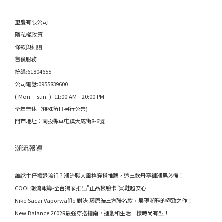
璽慶有限公司
隱私權政策
條款與細則
售後服務
統編:61804655
公司電話:0955839600
( Mon. - sun. ) 11:00 AM - 20:00 PM
全年無休（特殊節日另行公告)
門市地址：南投縣草屯鎮大成街8-6號
潮流報導
誰說牛仔褲退流行？潮流職人風格穿搭推薦，這三款丹寧褲潮男必備！
COOL潮流報導-全台獨家推出"正品檢驗卡"買鞋超安心
Nike Sacai Vaporwaffle 對決 藤原浩三方聯名款，展現潮鞋的極致之作！
New Balance 2002R最強穿搭指南，運動和生活一樣時尚有型！