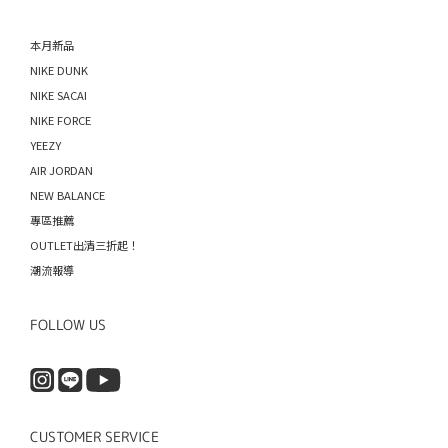
本月新品
NIKE DUNK
NIKE SACAI
NIKE FORCE
YEEZY
AIR JORDAN
NEW BALANCE
專區推薦
OUTLET出清三折起！
潮流報導
FOLLOW US
CUSTOMER SERVICE