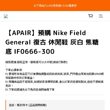
右下角加入LINE領免運+$100優惠券
右下角加入LINE領免運+$100優惠券
即日起，預購商品可提供部分訂金後尾款貨到付款(需協助請洽官line:@apair)
右下角加入LINE領免運+$100優惠券
【APAIR】預購 Nike Field
General 復古 休閒鞋 灰白 焦糖
底 IF0666-300
版型建議:版型正常，腳板寬可以大半號(請自行斟酌)
-
下單必讀事項:
❗️1.賣場所有商品若下訂後價格調整或因系統有誤,缺貨,門市售出等其他因素APAIR將
保留最終修改訂單權益。
❗️2.預購商品因不是現貨,如遇缺貨漲價等因素,會以訂單訊息通知取消,造成不便敬請
見諒。
❗️3.下單前建議先右下角訊息詢問後再下單
全店，鑑別保卡 (正品證明檢驗)