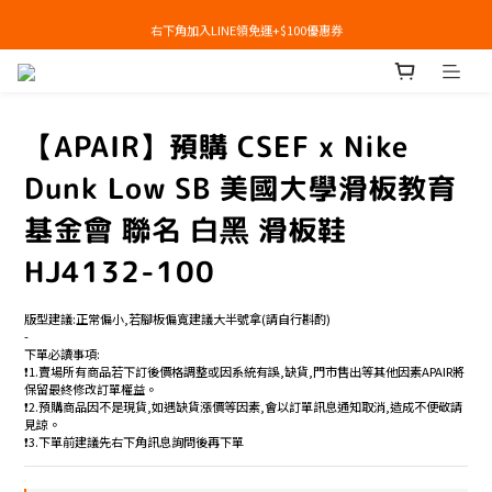
右下角加入LINE領免運+$100優惠券
右下角加入LINE領免運+$100優惠券
即日起，預購商品可提供部分訂金後尾款貨到付款(需協助請洽官line:@apair)
右下角加入LINE領免運+$100優惠券
【APAIR】預購 CSEF x Nike
Dunk Low SB 美國大學滑板教育
基金會 聯名 白黑 滑板鞋
HJ4132-100
版型建議:正常偏小,若腳板偏寬建議大半號拿(請自行斟酌)
-
下單必讀事項:
❗️1.賣場所有商品若下訂後價格調整或因系統有誤,缺貨,門市售出等其他因素APAIR將
保留最終修改訂單權益。
❗️2.預購商品因不是現貨,如遇缺貨漲價等因素,會以訂單訊息通知取消,造成不便敬請
見諒。
❗️3.下單前建議先右下角訊息詢問後再下單