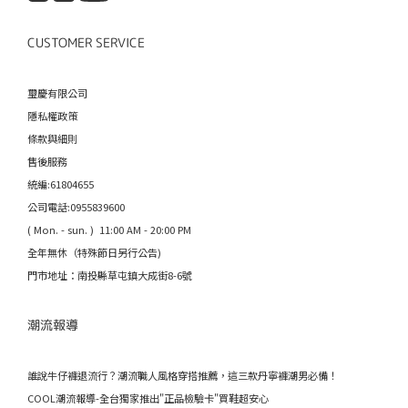
CUSTOMER SERVICE
璽慶有限公司
隱私權政策
條款與細則
售後服務
統編:61804655
公司電話:0955839600
( Mon. - sun. ) 11:00 AM - 20:00 PM
全年無休（特殊節日另行公告)
門市地址：南投縣草屯鎮大成街8-6號
潮流報導
誰說牛仔褲退流行？潮流職人風格穿搭推薦，這三款丹寧褲潮男必備！
COOL潮流報導-全台獨家推出"正品檢驗卡"買鞋超安心