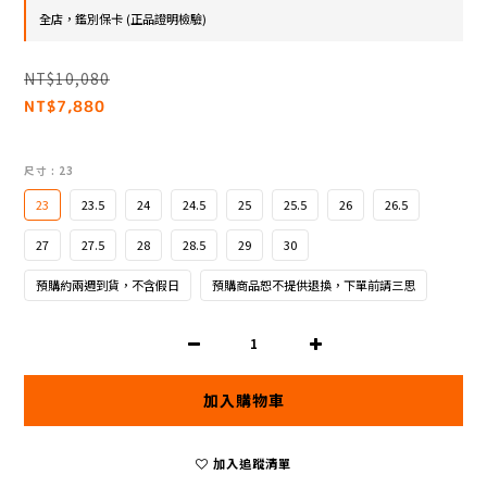
全店，鑑別保卡 (正品證明檢驗)
NT$10,080
NT$7,880
尺寸
: 23
23
23.5
24
24.5
25
25.5
26
26.5
27
27.5
28
28.5
29
30
預購約兩週到貨，不含假日
預購商品恕不提供退換，下單前請三思
加入購物車
加入追蹤清單