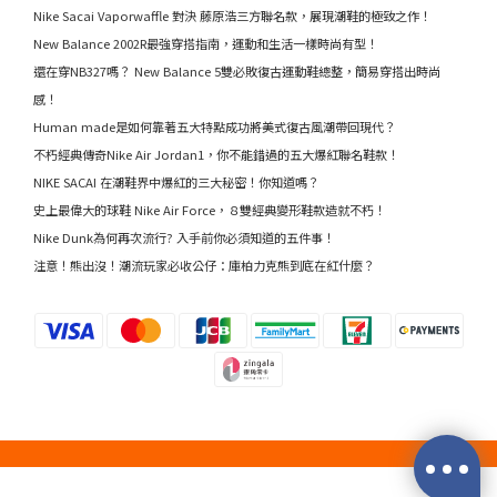
Nike Sacai Vaporwaffle 對決 藤原浩三方聯名款，展現潮鞋的極致之作！
New Balance 2002R最強穿搭指南，運動和生活一樣時尚有型！
還在穿NB327嗎？ New Balance 5雙必敗復古運動鞋總整，簡易穿搭出時尚
感！
Human made是如何靠著五大特點成功將美式復古風潮帶回現代？
不朽經典傳奇Nike Air Jordan1，你不能錯過的五大爆紅聯名鞋款！
NIKE SACAI 在潮鞋界中爆紅的三大秘密！你知道嗎？
史上最偉大的球鞋 Nike Air Force，８雙經典變形鞋款造就不朽！
Nike Dunk為何再次流行? 入手前你必須知道的五件事！
注意！熊出沒！潮流玩家必收公仔：庫柏力克熊到底在紅什麼？