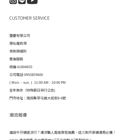
CUSTOMER SERVICE
璽慶有限公司
隱私權政策
條款與細則
售後服務
統編:61804655
公司電話:0955839600
( Mon. - sun. ) 11:00 AM - 20:00 PM
全年無休（特殊節日另行公告)
門市地址：南投縣草屯鎮大成街8-6號
潮流報導
誰說牛仔褲退流行？潮流職人風格穿搭推薦，這三款丹寧褲潮男必備！
COOL潮流報導-全台獨家推出"正品檢驗卡"買鞋超安心