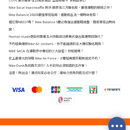
Nike Sacai Vaporwaffle 對決 藤原浩三方聯名款，展現潮鞋的極致之作！
New Balance 2002R最強穿搭指南，運動和生活一樣時尚有型！
還在穿NB327嗎？ New Balance 5雙必敗復古運動鞋總整，簡易穿搭出時尚
感！
Human made是如何靠著五大特點成功將美式復古風潮帶回現代？
不朽經典傳奇Nike Air Jordan1，你不能錯過的五大爆紅聯名鞋款！
NIKE SACAI 在潮鞋界中爆紅的三大秘密！你知道嗎？
史上最偉大的球鞋 Nike Air Force，８雙經典變形鞋款造就不朽！
Nike Dunk為何再次流行? 入手前你必須知道的五件事！
注意！熊出沒！潮流玩家必收公仔：庫柏力克熊到底在紅什麼？