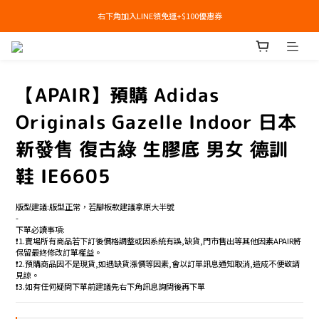
右下角加入LINE領免運+$100優惠券
右下角加入LINE領免運+$100優惠券
即日起，預購商品可提供部分訂金後尾款貨到付款(需協助請洽官line:@apair)
右下角加入LINE領免運+$100優惠券
【APAIR】預購 Adidas
Originals Gazelle Indoor 日本
新發售 復古綠 生膠底 男女 德訓
鞋 IE6605
版型建議:版型正常，若腳板款建議拿原大半號
-
下單必讀事項:
❗️1.賣場所有商品若下訂後價格調整或因系統有誤,缺貨,門市售出等其他因素APAIR將
保留最終修改訂單權益。
❗️2.預購商品因不是現貨,如遇缺貨漲價等因素,會以訂單訊息通知取消,造成不便敬請
見諒。
❗️3.如有任何疑問下單前建議先右下角訊息詢問後再下單