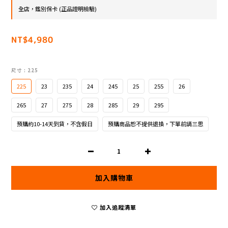
全店，鑑別保卡 (正品證明檢驗)
NT$4,980
尺寸
: 225
225
23
235
24
245
25
255
26
265
27
275
28
285
29
295
預購約10-14天到貨，不含假日
預購商品恕不提供退換，下單前請三思
加入購物車
加入追蹤清單