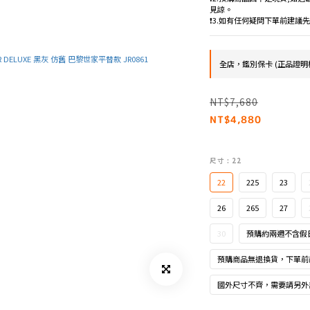
見諒。
❗️3.如有任何疑問下單前建
全店，鑑別保卡 (正品證明
NT$7,680
NT$4,880
尺寸
: 22
22
225
23
26
265
27
30
預購約兩週不含假
預購商品無退換貨，下單前
國外尺寸不齊，需要請另外詢問官