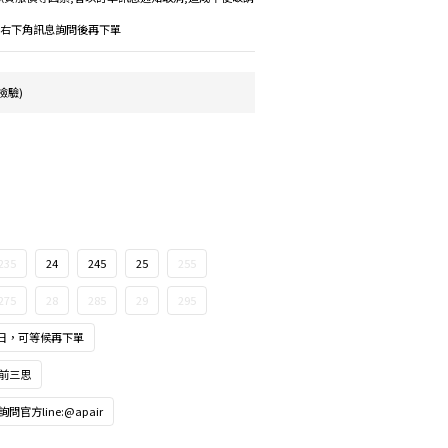
議先右下角訊息詢問後再下單
檢驗)
235
24
245
25
255
275
28
285
29
295
日，可等候再下單
前三思
方line:@apair