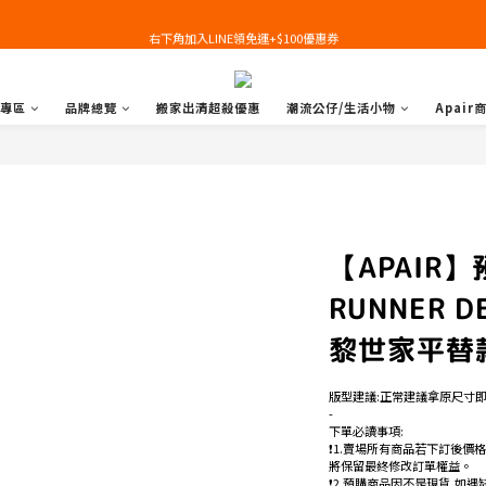
右下角加入LINE領免運+$100優惠券
右下角加入LINE領免運+$100優惠券
即日起，預購商品可提供部分訂金後尾款貨到付款(需協助請洽官line:@apair)
專區
品牌總覽
搬家出清超殺優惠
潮流公仔/生活小物
Apair
右下角加入LINE領免運+$100優惠券
【APAIR】預
RUNNER D
黎世家平替款
版型建議:正常建議拿原尺寸
-
下單必讀事項:
❗️1.賣場所有商品若下訂後價
將保留最終修改訂單權益。
❗️2.預購商品因不是現貨,