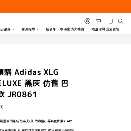
商店服務
潮流報導
迎新年，零碼出清大特賣
限量球鞋出清賣場
購 Adidas XLG
ELUXE 黑灰 仿舊 巴
 JR0861
即可
格調整或因系統有誤,缺貨,門市售出等其他因素APAIR
如遇缺貨漲價等因素,會以訂單訊息通知取消,造成不便敬請