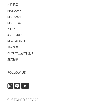
本月新品
NIKE DUNK
NIKE SACAI
NIKE FORCE
YEEZY
AIR JORDAN
NEW BALANCE
專區推薦
OUTLET出清三折起！
潮流報導
FOLLOW US
CUSTOMER SERVICE