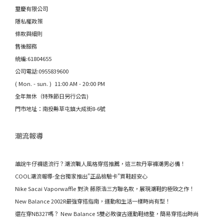
璽慶有限公司
隱私權政策
條款與細則
售後服務
統編:61804655
公司電話:0955839600
( Mon. - sun. ) 11:00 AM - 20:00 PM
全年無休（特殊節日另行公告)
門市地址：南投縣草屯鎮大成街8-6號
潮流報導
誰說牛仔褲退流行？潮流職人風格穿搭推薦，這三款丹寧褲潮男必備！
COOL潮流報導-全台獨家推出"正品檢驗卡"買鞋超安心
Nike Sacai Vaporwaffle 對決 藤原浩三方聯名款，展現潮鞋的極致之作！
New Balance 2002R最強穿搭指南，運動和生活一樣時尚有型！
還在穿NB327嗎？ New Balance 5雙必敗復古運動鞋總整，簡易穿搭出時尚