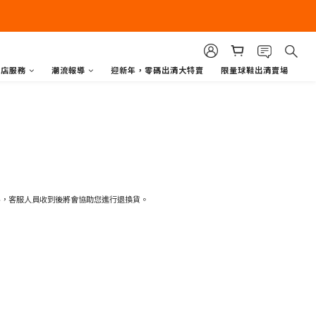
商店服務
潮流報導
迎新年，零碼出清大特賣
限量球鞋出清賣場
料，客服人員收到後將會協助您進行退換貨。