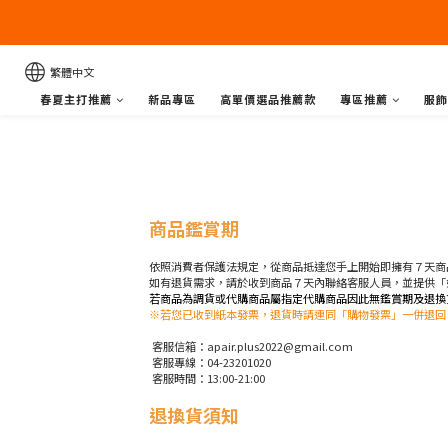
繁體中文
春夏主打推薦
新品專區
高單價選品推薦款
專區推薦
服飾
商品鑑賞期
依照消費者保護法規定，從商品抵達您手上開始即擁有７天商
如有退貨需求，請於收到商品７天內聯絡客服人員，並提供「
若商品為調貨或代購商品屬指定代購商品因此無鑑賞期及退換
※若您已收到紙本發票，退貨時請連同「購物發票」一併退回
客服信箱：apair.plus2022@gmail.com
客服專線：04-23201020
客服時間：13:00-21:00
退換貨須知