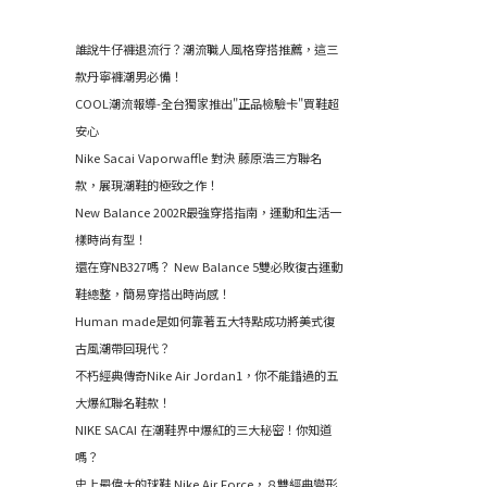
誰說牛仔褲退流行？潮流職人風格穿搭推薦，這三
款丹寧褲潮男必備！
COOL潮流報導-全台獨家推出"正品檢驗卡"買鞋超
安心
Nike Sacai Vaporwaffle 對決 藤原浩三方聯名
款，展現潮鞋的極致之作！
New Balance 2002R最強穿搭指南，運動和生活一
樣時尚有型！
還在穿NB327嗎？ New Balance 5雙必敗復古運動
鞋總整，簡易穿搭出時尚感！
Human made是如何靠著五大特點成功將美式復
古風潮帶回現代？
不朽經典傳奇Nike Air Jordan1，你不能錯過的五
大爆紅聯名鞋款！
NIKE SACAI 在潮鞋界中爆紅的三大秘密！你知道
嗎？
史上最偉大的球鞋 Nike Air Force，８雙經典變形