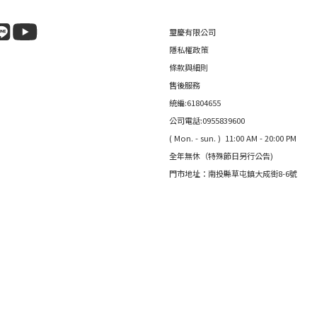
璽慶有限公司
隱私權政策
條款與細則
售後服務
統編:61804655
公司電話:0955839600
( Mon. - sun. ) 11:00 AM - 20:00 PM
全年無休（特殊節日另行公告)
門市地址：南投縣草屯鎮大成街8-6號