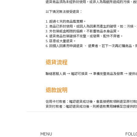
退貨商品須為未經拆封使用，或非人為瑕疵所造成的污損、故
以下情況無法接受退貨：
超過七天的商品鑑賞期。
商品已拆封使用，或因人為因素而產生的破壞，如：污損、
外包裝紙盒輕微的摺痕，不影響商品本身品質。
退貨商品包裝破損不完整，或發票、配件不齊者。
惡意或大量退貨。
因個人因素而申請退貨 、 退費者，若下一次再訂購商品，則
退貨流程
聯絡客服人員 → 確認可換貨 → 準備完整商品及發票 → 提
退款說明
信用卡付款者：確認退貨成功後，會直接把款項刷退至原付款
貨到付款者：確認退貨成功後，則將退款費用轉帳至您提供的銀
MENU
FOLL