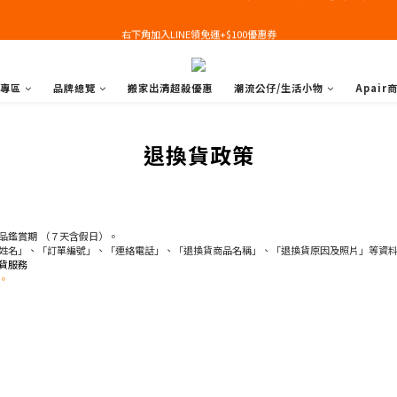
右下角加入LINE領免運+$100優惠券
右下角加入LINE領免運+$100優惠券
即日起，預購商品可提供部分訂金後尾款貨到付款(需協助請洽官line:@apair)
專區
品牌總覽
搬家出清超殺優惠
潮流公仔/生活小物
Apair
右下角加入LINE領免運+$100優惠券
退換貨政策
品鑑賞期 （７天含假日）。
姓名」、「訂單編號」、「連絡電話」、「退換貨商品名稱」、「退換貨原因及照片」等資
貨服務
。