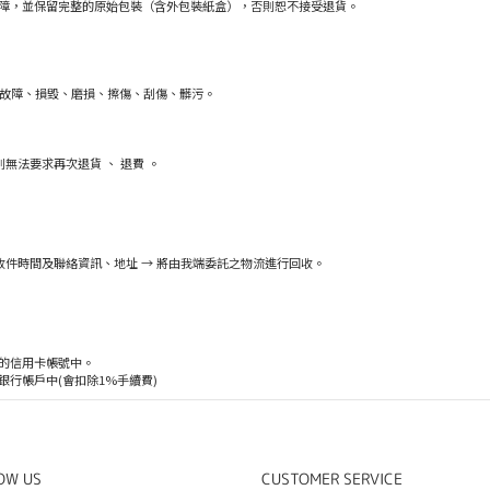
障，並保留完整的原始包裝（含外包裝紙盒），否則恕不接受退貨。
故障、損毀、磨損、擦傷、刮傷、髒污。
無法要求再次退貨 、 退費 。
供收件時間及聯絡資訊、地址 → 將由我端委託之物流進行回收。
的信用卡帳號中。
行帳戶中(會扣除1%手續費)
OW US
CUSTOMER SERVICE