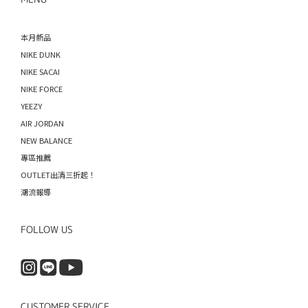
本月新品
NIKE DUNK
NIKE SACAI
NIKE FORCE
YEEZY
AIR JORDAN
NEW BALANCE
專區推薦
OUTLET出清三折起！
潮流報導
FOLLOW US
CUSTOMER SERVICE