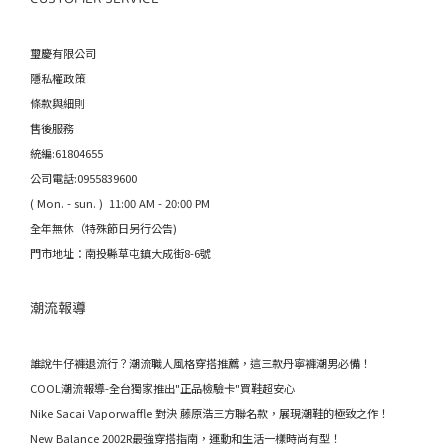
璽慶有限公司
隱私權政策
條款與細則
售後服務
統編:61804655
公司電話:0955839600
( Mon. - sun. ) 11:00 AM - 20:00 PM
全年無休（特殊節日另行公告)
門市地址：南投縣草屯鎮大成街8-6號
潮流報導
誰說牛仔褲退流行？潮流職人風格穿搭推薦，這三款丹寧褲潮男必備！
COOL潮流報導-全台獨家推出"正品檢驗卡"買鞋超安心
Nike Sacai Vaporwaffle 對決 藤原浩三方聯名款，展現潮鞋的極致之作！
New Balance 2002R最強穿搭指南，運動和生活一樣時尚有型！