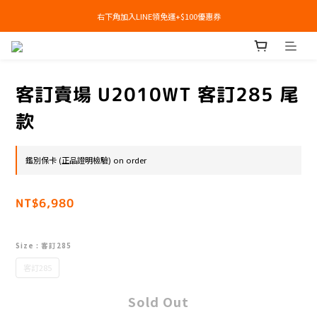
右下角加入LINE領免運+$100優惠券
右下角加入LINE領免運+$100優惠券
即日起，預購商品可提供部分訂金後尾款貨到付款(需協助請洽官line:@apair)
右下角加入LINE領免運+$100優惠券
客訂賣場 U2010WT 客訂285 尾
款
鑑別保卡 (正品證明檢驗) on order
NT$6,980
Size
: 客訂285
客訂285
Sold Out