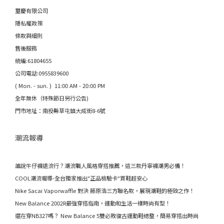
璽慶有限公司
隱私權政策
條款與細則
售後服務
統編:61804655
公司電話:0955839600
( Mon. - sun. ) 11:00 AM - 20:00 PM
全年無休（特殊節日另行公告)
門市地址：南投縣草屯鎮大成街8-6號
潮流報導
誰說牛仔褲退流行？潮流職人風格穿搭推薦，這三款丹寧褲潮男必備！
COOL潮流報導-全台獨家推出"正品檢驗卡"買鞋超安心
Nike Sacai Vaporwaffle 對決 藤原浩三方聯名款，展現潮鞋的極致之作！
New Balance 2002R最強穿搭指南，運動和生活一樣時尚有型！
還在穿NB327嗎？ New Balance 5雙必敗復古運動鞋總整，簡易穿搭出時尚