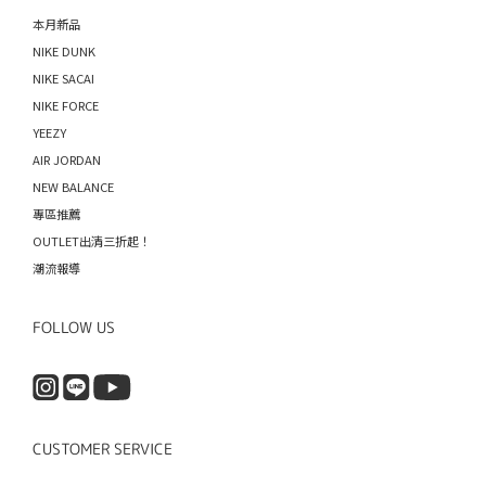
本月新品
NIKE DUNK
NIKE SACAI
NIKE FORCE
YEEZY
AIR JORDAN
NEW BALANCE
專區推薦
OUTLET出清三折起！
潮流報導
FOLLOW US
CUSTOMER SERVICE