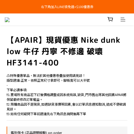
右下角加入LINE領免運+$100優惠券
右下角加入LINE領免運+$100優惠券
即日起，預購商品可提供部分訂金後尾款貨到付款(需協助請洽官line:@apair)
右下角加入LINE領免運+$100優惠券
【APAIR】現貨優惠 Nike dunk
low 牛仔 丹寧 不修邊 破壞
HF3141-400
⚠️特殊優惠單品，無法於其他優惠卷疊加使用請見諒！
版型建議:正常，依照正常尺寸拿即可，腳板寬可以大半號
-
下單必讀事項:
❗️1.賣場所有商品若下訂後價格調整或因系統有誤,缺貨,門市售出等其他因素APAIR將
保留最終修改訂單權益。
❗️2.預購商品因不是現貨,如遇缺貨漲價等因素,會以訂單訊息通知取消,造成不便敬請
見諒。
❗️3.如有任何疑問下單前建議先右下角訊息詢問後再下單
鑑別保卡 (正品證明檢驗) on order