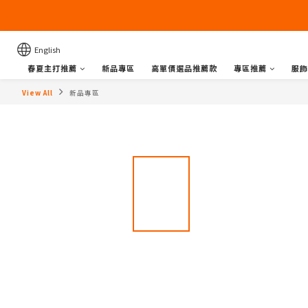
English
春夏主打推薦
新品專區
高單價選品推薦款
專區推薦
服飾
View All
新品專區