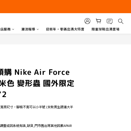
商店服務
潮流報導
迎新年，零碼出清大特賣
限量球鞋出清賣場
 Nike Air Force
茶 米色 變形蟲 國外限定
72
板寬原尺寸，腳板不寬可以小半號 (女款男生建議大半
格調整或因系統有誤,缺貨,門市售出等其他因素APAIR