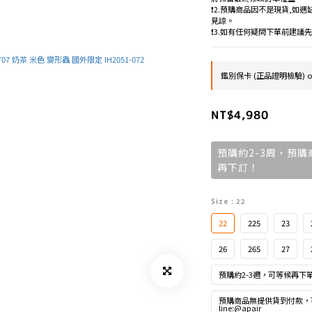
❗️2.預購商品因不是現貨,
見諒。
❗️3.如有任何疑問下單前建
鑑別保卡 (正品證明檢驗) on
NT$4,980
預購約2-3周，預
再下訂！
Size
: 22
22
225
23
26
265
27
預購約2-3週，可等候再下
預購商品無提供貨到付款，
line:@apair