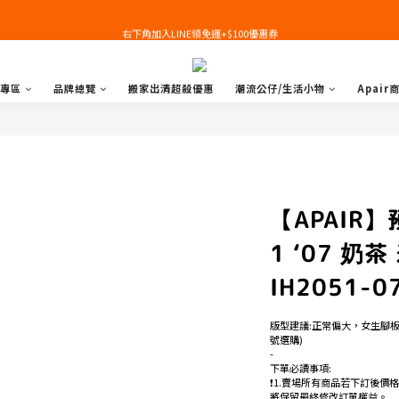
右下角加入LINE領免運+$100優惠券
右下角加入LINE領免運+$100優惠券
即日起，預購商品可提供部分訂金後尾款貨到付款(需協助請洽官line:@apair)
專區
品牌總覽
搬家出清超殺優惠
潮流公仔/生活小物
Apair
右下角加入LINE領免運+$100優惠券
【APAIR】預購
1 ‘07 奶
IH2051-0
版型建議:正常偏大，女生腳
號選購)
-
下單必讀事項:
❗️1.賣場所有商品若下訂後價
將保留最終修改訂單權益。