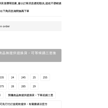
如遇缺貨漲價等因素,會以訂單訊息通知取消,造成不便敬請
議先右下角訊息詢問後再下單
 order
購商品無提供退換貨，可等候請三思後
235
24
245
25
255
275
28
285
29
單
預購商品無提供退換貨，下單前請三思
可先行付訂金尾款提供，有需要請洽官方