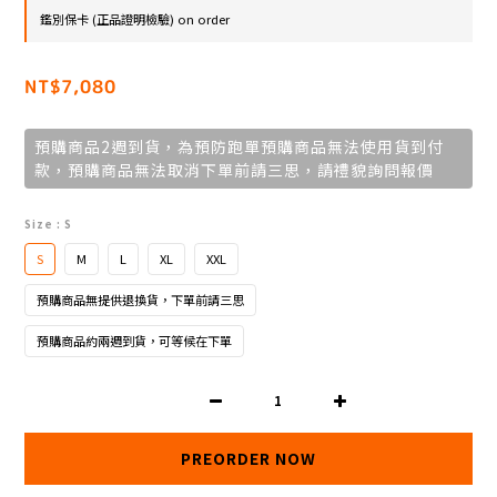
鑑別保卡 (正品證明檢驗) on order
NT$7,080
預購商品2週到貨，為預防跑單預購商品無法使用貨到付
款，預購商品無法取消下單前請三思，請禮貌詢問報價
Size
: S
S
M
L
XL
XXL
預購商品無提供退換貨，下單前請三思
預購商品約兩週到貨，可等候在下單
PREORDER NOW