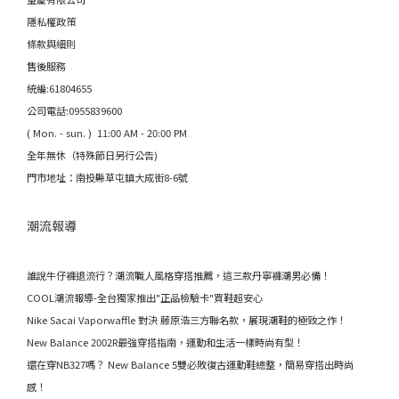
隱私權政策
條款與細則
售後服務
統編:61804655
公司電話:0955839600
( Mon. - sun. ) 11:00 AM - 20:00 PM
全年無休（特殊節日另行公告)
門市地址：南投縣草屯鎮大成街8-6號
潮流報導
誰說牛仔褲退流行？潮流職人風格穿搭推薦，這三款丹寧褲潮男必備！
COOL潮流報導-全台獨家推出"正品檢驗卡"買鞋超安心
Nike Sacai Vaporwaffle 對決 藤原浩三方聯名款，展現潮鞋的極致之作！
New Balance 2002R最強穿搭指南，運動和生活一樣時尚有型！
還在穿NB327嗎？ New Balance 5雙必敗復古運動鞋總整，簡易穿搭出時尚
感！