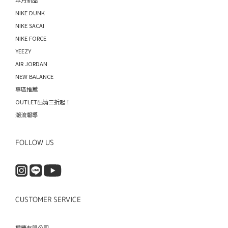
NIKE DUNK
NIKE SACAI
NIKE FORCE
YEEZY
AIR JORDAN
NEW BALANCE
專區推薦
OUTLET出清三折起！
潮流報導
FOLLOW US
CUSTOMER SERVICE
璽慶有限公司