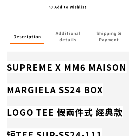
Add to Wishlist
Additional
Shipping &
Description
details
Payment
SUPREME X MM6 MAISON
MARGIELA SS24 BOX
LOGO TEE 假兩件式 經典款
短TEE SUP-SS24-111