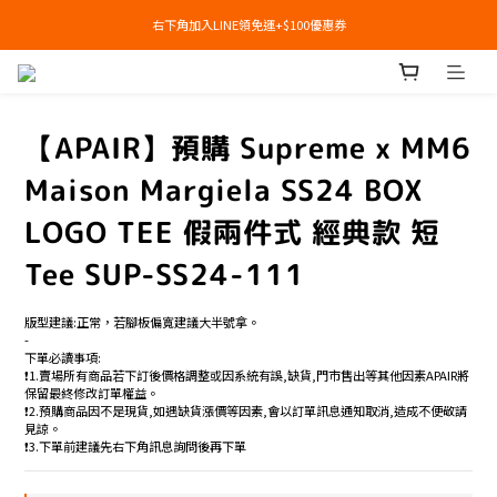
右下角加入LINE領免運+$100優惠券
右下角加入LINE領免運+$100優惠券
即日起，預購商品可提供部分訂金後尾款貨到付款(需協助請洽官line:@apair)
右下角加入LINE領免運+$100優惠券
【APAIR】預購 Supreme x MM6
Maison Margiela SS24 BOX
LOGO TEE 假兩件式 經典款 短
Tee SUP-SS24-111
版型建議:正常，若腳板偏寬建議大半號拿。
-
下單必讀事項:
❗️1.賣場所有商品若下訂後價格調整或因系統有誤,缺貨,門市售出等其他因素APAIR將
保留最終修改訂單權益。
❗️2.預購商品因不是現貨,如遇缺貨漲價等因素,會以訂單訊息通知取消,造成不便敬請
見諒。
❗️3.下單前建議先右下角訊息詢問後再下單