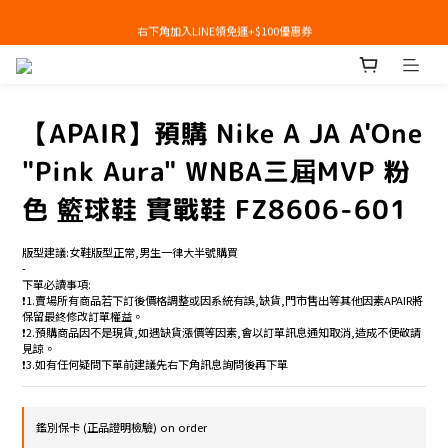
右下角加入LINE領免運+$100優惠券
右下角加入LINE領免運+$100優惠券
即日起，預購商品可提供部分訂金後尾款貨到付款(需協助請洽官line:@apair)
右下角加入LINE領免運+$100優惠券
【APAIR】預購 Nike A JA A'One
"Pink Aura" WNBA三屆MVP 粉
色 籃球鞋 實戰鞋 FZ8606-601
版型建議:女鞋版型正常,男生一律大半號購買
-
下單必讀事項:
❗️1.賣場所有商品若下訂後價格調整或因系統有誤,缺貨,門市售出等其他因素APAIR將
保留最終修改訂單權益。
❗️2.預購商品因不是現貨,如遇缺貨漲價等因素,會以訂單訊息通知取消,造成不便敬請
見諒。
❗️3.如有任何疑問下單前建議先右下角訊息詢問後再下單
鑑別保卡 (正品證明檢驗) on order