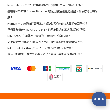
New Balance 2002R最強穿搭指南，運動和生活一樣時尚有型！
還在穿NB327嗎？ New Balance 5雙必敗復古運動鞋總整，簡易穿搭出時尚
感！
Human made是如何靠著五大特點成功將美式復古風潮帶回現代？
不朽經典傳奇Nike Air Jordan1，你不能錯過的五大爆紅聯名鞋款！
NIKE SACAI 在潮鞋界中爆紅的三大秘密！你知道嗎？
史上最偉大的球鞋 Nike Air Force，８雙經典變形鞋款造就不朽！
Nike Dunk為何再次流行? 入手前你必須知道的五件事！
注意！熊出沒！潮流玩家必收公仔：庫柏力克熊到底在紅什麼？