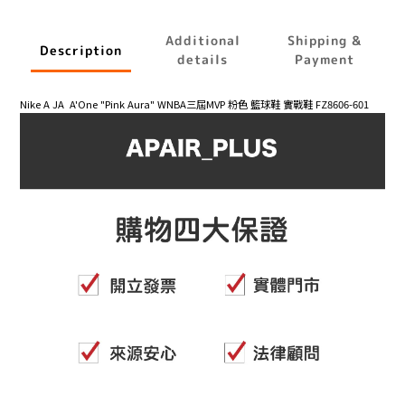
Additional
Shipping &
Description
details
Payment
Nike A JA A'One "Pink Aura" WNBA三屆MVP 粉色 籃球鞋 實戰鞋 FZ8606-601