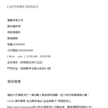
CUSTOMER SERVICE
璽慶有限公司
隱私權政策
條款與細則
售後服務
統編:61804655
公司電話:0955839600
( Mon. - sun. ) 11:00 AM - 20:00 PM
全年無休（特殊節日另行公告)
門市地址：南投縣草屯鎮大成街8-6號
潮流報導
誰說牛仔褲退流行？潮流職人風格穿搭推薦，這三款丹寧褲潮男必備！
COOL潮流報導-全台獨家推出"正品檢驗卡"買鞋超安心
Nike Sacai Vaporwaffle 對決 藤原浩三方聯名款，展現潮鞋的極致之作！