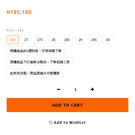
NT$5,180
Size
: 265
265
27
275
28
285
29
295
30
預購商品約2週到貨，可等候再下單
預購商品下訂後無法取消，下單前請三思
此款為女鞋，男生建議大半號購買
ADD TO CART
Add to Wishlist