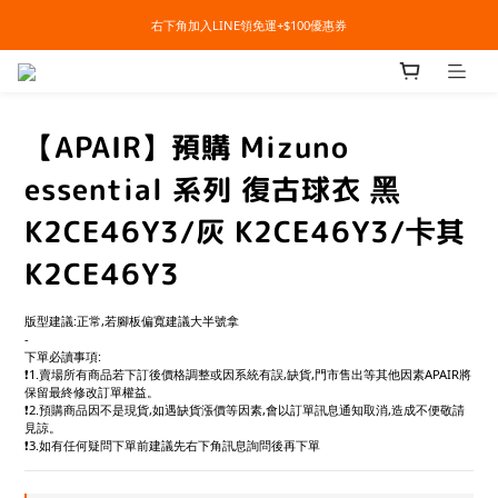
右下角加入LINE領免運+$100優惠券
右下角加入LINE領免運+$100優惠券
即日起，預購商品可提供部分訂金後尾款貨到付款(需協助請洽官line:@apair)
右下角加入LINE領免運+$100優惠券
【APAIR】預購 Mizuno
essential 系列 復古球衣 黑
K2CE46Y3/灰 K2CE46Y3/卡其
K2CE46Y3
版型建議:正常,若腳板偏寬建議大半號拿
-
下單必讀事項:
❗️1.賣場所有商品若下訂後價格調整或因系統有誤,缺貨,門市售出等其他因素APAIR將
保留最終修改訂單權益。
❗️2.預購商品因不是現貨,如遇缺貨漲價等因素,會以訂單訊息通知取消,造成不便敬請
見諒。
❗️3.如有任何疑問下單前建議先右下角訊息詢問後再下單