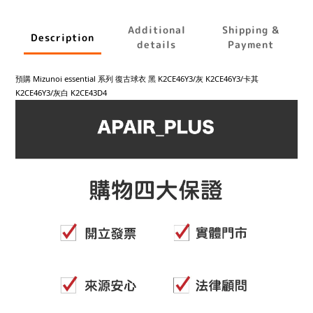
Additional
Shipping &
Description
details
Payment
預購 Mizunoi essential 系列 復古球衣 黑 K2CE46Y3/灰 K2CE46Y3/卡其
K2CE46Y3/灰白 K2CE43D4