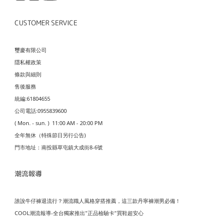
CUSTOMER SERVICE
璽慶有限公司
隱私權政策
條款與細則
售後服務
統編:61804655
公司電話:0955839600
( Mon. - sun. ) 11:00 AM - 20:00 PM
全年無休（特殊節日另行公告)
門市地址：南投縣草屯鎮大成街8-6號
潮流報導
誰說牛仔褲退流行？潮流職人風格穿搭推薦，這三款丹寧褲潮男必備！
COOL潮流報導-全台獨家推出"正品檢驗卡"買鞋超安心