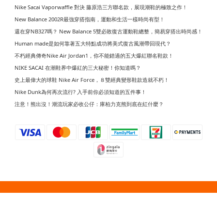
Nike Sacai Vaporwaffle 對決 藤原浩三方聯名款，展現潮鞋的極致之作！
New Balance 2002R最強穿搭指南，運動和生活一樣時尚有型！
還在穿NB327嗎？ New Balance 5雙必敗復古運動鞋總整，簡易穿搭出時尚感！
Human made是如何靠著五大特點成功將美式復古風潮帶回現代？
不朽經典傳奇Nike Air Jordan1，你不能錯過的五大爆紅聯名鞋款！
NIKE SACAI 在潮鞋界中爆紅的三大秘密！你知道嗎？
史上最偉大的球鞋 Nike Air Force，８雙經典變形鞋款造就不朽！
Nike Dunk為何再次流行? 入手前你必須知道的五件事！
注意！熊出沒！潮流玩家必收公仔：庫柏力克熊到底在紅什麼？