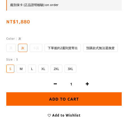
鑑別保卡 (正品證明檢驗) on order
NT$1,880
Color
: 灰
黑
灰
卡其
下單後約2週到貨寄出
預購款式無法退換貨
Size
: S
S
M
L
XL
2XL
3XL
ADD TO CART
Add to Wishlist