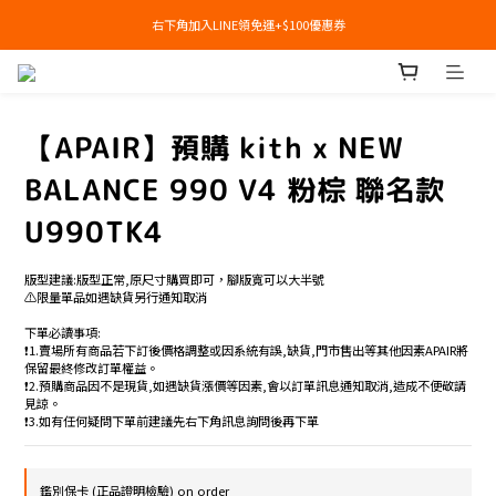
右下角加入LINE領免運+$100優惠券
右下角加入LINE領免運+$100優惠券
即日起，預購商品可提供部分訂金後尾款貨到付款(需協助請洽官line:@apair)
右下角加入LINE領免運+$100優惠券
【APAIR】預購 kith x NEW
BALANCE 990 V4 粉棕 聯名款
U990TK4
版型建議:版型正常,原尺寸購買即可，腳版寬可以大半號
⚠️限量單品如遇缺貨另行通知取消
下單必讀事項:
❗️1.賣場所有商品若下訂後價格調整或因系統有誤,缺貨,門市售出等其他因素APAIR將
保留最終修改訂單權益。
❗️2.預購商品因不是現貨,如遇缺貨漲價等因素,會以訂單訊息通知取消,造成不便敬請
見諒。
❗️3.如有任何疑問下單前建議先右下角訊息詢問後再下單
鑑別保卡 (正品證明檢驗) on order