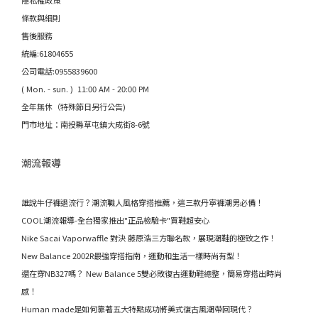
條款與細則
售後服務
統編:61804655
公司電話:0955839600
( Mon. - sun. ) 11:00 AM - 20:00 PM
全年無休（特殊節日另行公告)
門市地址：南投縣草屯鎮大成街8-6號
潮流報導
誰說牛仔褲退流行？潮流職人風格穿搭推薦，這三款丹寧褲潮男必備！
COOL潮流報導-全台獨家推出"正品檢驗卡"買鞋超安心
Nike Sacai Vaporwaffle 對決 藤原浩三方聯名款，展現潮鞋的極致之作！
New Balance 2002R最強穿搭指南，運動和生活一樣時尚有型！
還在穿NB327嗎？ New Balance 5雙必敗復古運動鞋總整，簡易穿搭出時尚
感！
Human made是如何靠著五大特點成功將美式復古風潮帶回現代？