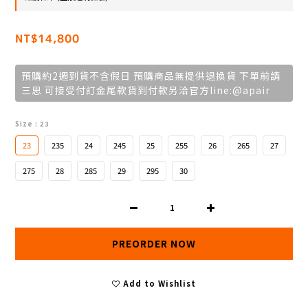
NT$14,800
預購約2週到貨不含假日 預購商品無提供退換貨 下單前請
三思 可接受付訂金尾款貨到付款另洽官方line:@apair
Size
: 23
23
235
24
245
25
255
26
265
27
275
28
285
29
295
30
PREORDER NOW
Add to Wishlist