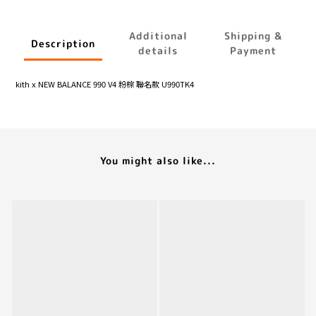
Additional
Shipping &
Description
details
Payment
kith x NEW BALANCE 990 V4 粉棕 聯名款 U990TK4
You might also like...