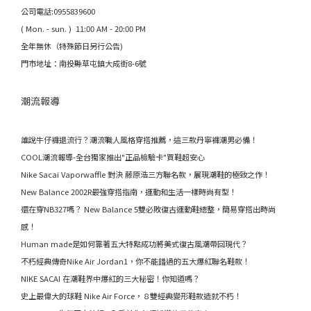
公司電話:0955839600
( Mon. - sun. ) 11:00 AM - 20:00 PM
全年無休（特殊節日另行公告)
門市地址：南投縣草屯鎮大成街8-6號
潮流報導
誰說牛仔褲退流行？潮流職人風格穿搭推薦，這三款丹寧褲潮男必備！
COOL潮流報導-全台獨家推出"正品檢驗卡"買鞋超安心
Nike Sacai Vaporwaffle 對決 藤原浩三方聯名款，展現潮鞋的極致之作！
New Balance 2002R最強穿搭指南，運動和生活一樣時尚有型！
還在穿NB327嗎？ New Balance 5雙必敗復古運動鞋總整，簡易穿搭出時尚
感！
Human made是如何靠著五大特點成功將美式復古風潮帶回現代？
不朽經典傳奇Nike Air Jordan1，你不能錯過的五大爆紅聯名鞋款！
NIKE SACAI 在潮鞋界中爆紅的三大秘密！你知道嗎？
史上最偉大的球鞋 Nike Air Force，８雙經典變形鞋款造就不朽！