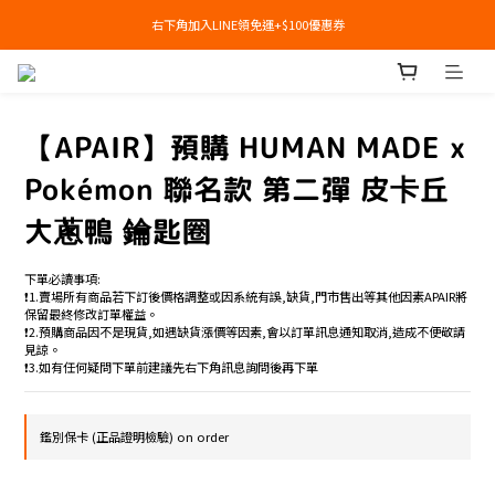
右下角加入LINE領免運+$100優惠券
右下角加入LINE領免運+$100優惠券
即日起，預購商品可提供部分訂金後尾款貨到付款(需協助請洽官line:@apair)
右下角加入LINE領免運+$100優惠券
【APAIR】預購 HUMAN MADE x
Pokémon 聯名款 第二彈 皮卡丘
大蔥鴨 鑰匙圈
下單必讀事項:
❗️1.賣場所有商品若下訂後價格調整或因系統有誤,缺貨,門市售出等其他因素APAIR將
保留最終修改訂單權益。
❗️2.預購商品因不是現貨,如遇缺貨漲價等因素,會以訂單訊息通知取消,造成不便敬請
見諒。
❗️3.如有任何疑問下單前建議先右下角訊息詢問後再下單
鑑別保卡 (正品證明檢驗) on order