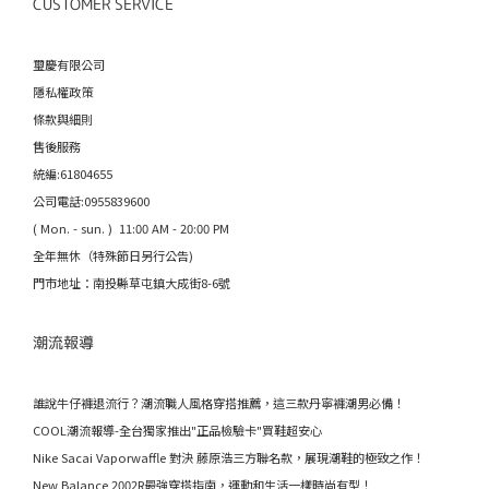
CUSTOMER SERVICE
璽慶有限公司
隱私權政策
條款與細則
售後服務
統編:61804655
公司電話:0955839600
( Mon. - sun. ) 11:00 AM - 20:00 PM
全年無休（特殊節日另行公告)
門市地址：南投縣草屯鎮大成街8-6號
潮流報導
誰說牛仔褲退流行？潮流職人風格穿搭推薦，這三款丹寧褲潮男必備！
COOL潮流報導-全台獨家推出"正品檢驗卡"買鞋超安心
Nike Sacai Vaporwaffle 對決 藤原浩三方聯名款，展現潮鞋的極致之作！
New Balance 2002R最強穿搭指南，運動和生活一樣時尚有型！