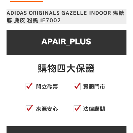
ADIDAS ORIGINALS GAZELLE INDOOR 焦糖
底 麂皮 粉黑 IE7002