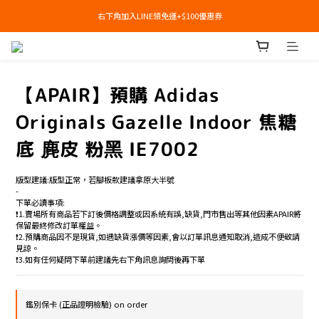
右下角加入LINE領免運+$100優惠券
右下角加入LINE領免運+$100優惠券
即日起，預購商品可提供部分訂金後尾款貨到付款(需協助請洽官line:@apair)
右下角加入LINE領免運+$100優惠券
【APAIR】預購 Adidas
Originals Gazelle Indoor 焦糖
底 麂皮 粉黑 IE7002
版型建議:版型正常，若腳板款建議拿原大半號
-
下單必讀事項:
❗️1.賣場所有商品若下訂後價格調整或因系統有誤,缺貨,門市售出等其他因素APAIR將
保留最終修改訂單權益。
❗️2.預購商品因不是現貨,如遇缺貨漲價等因素,會以訂單訊息通知取消,造成不便敬請
見諒。
❗️3.如有任何疑問下單前建議先右下角訊息詢問後再下單
鑑別保卡 (正品證明檢驗) on order