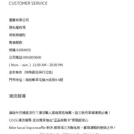
CUSTOMER SERVICE
璽慶有限公司
隱私權政策
條款與細則
售後服務
統編:61804655
公司電話:0955839600
( Mon. - sun. ) 11:00 AM - 20:00 PM
全年無休（特殊節日另行公告)
門市地址：南投縣草屯鎮大成街8-6號
潮流報導
誰說牛仔褲退流行？潮流職人風格穿搭推薦，這三款丹寧褲潮男必備！
COOL潮流報導-全台獨家推出"正品檢驗卡"買鞋超安心
Nike Sacai Vaporwaffle 對決 藤原浩三方聯名款，展現潮鞋的極致之作！