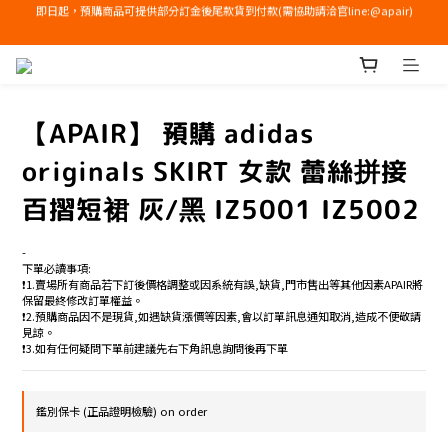
右下角加入LINE領免運+$100優惠券
右下角加入LINE領免運+$100優惠券
即日起，預購商品可提供部分訂金後尾款貨到付款(需協助請洽官line:@apair)
右下角加入LINE領免運+$100優惠券
【APAIR】 預購 adidas
originals SKIRT 女款 蕾絲拼接
百摺短裙 灰/黑 IZ5001 IZ5002
-
下單必讀事項:
❗️1.賣場所有商品若下訂後價格調整或因系統有誤,缺貨,門市售出等其他因素APAIR將
保留最終修改訂單權益。
❗️2.預購商品因不是現貨,如遇缺貨漲價等因素,會以訂單訊息通知取消,造成不便敬請
見諒。
❗️3.如有任何疑問下單前建議先右下角訊息詢問後再下單
鑑別保卡 (正品證明檢驗) on order