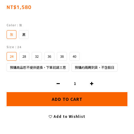
NT$1,580
Color
: 灰
灰
黑
Size
: 24
24
28
32
36
38
40
預購商品恕不提供退換，下單前請三思
預購約兩周到貨，不含假日
ADD TO CART
Add to Wishlist