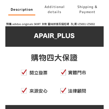
Additional
Shipping &
Description
details
Payment
預購 adidas originals SKIRT 女款 蕾絲拼接百摺短裙 灰/黑 IZ5001 IZ5002