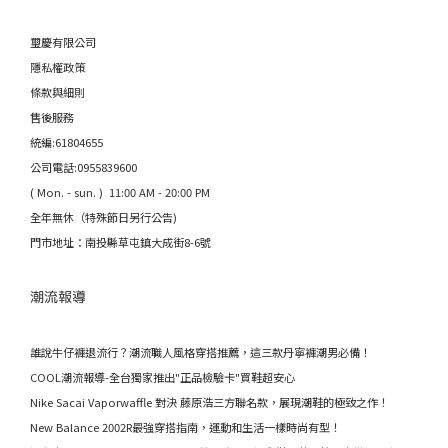
璽慶有限公司
隱私權政策
條款與細則
售後服務
統編:61804655
公司電話:0955839600
( Mon. - sun. ) 11:00 AM - 20:00 PM
全年無休（特殊節日另行公告)
門市地址：南投縣草屯鎮大成街8-6號
潮流報導
誰說牛仔褲退流行？潮流職人風格穿搭推薦，這三款丹寧褲潮男必備！
COOL潮流報導-全台獨家推出"正品檢驗卡"買鞋超安心
Nike Sacai Vaporwaffle 對決 藤原浩三方聯名款，展現潮鞋的極致之作！
New Balance 2002R最強穿搭指南，運動和生活一樣時尚有型！