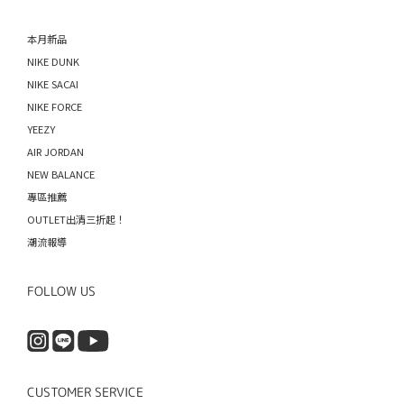
本月新品
NIKE DUNK
NIKE SACAI
NIKE FORCE
YEEZY
AIR JORDAN
NEW BALANCE
專區推薦
OUTLET出清三折起！
潮流報導
FOLLOW US
CUSTOMER SERVICE