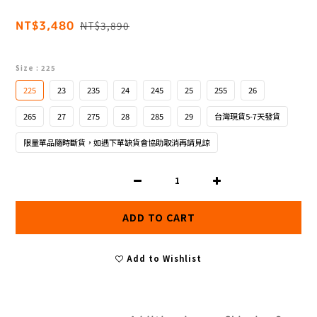
NT$3,480
NT$3,890
Size
: 225
225
23
235
24
245
25
255
26
265
27
275
28
285
29
台灣現貨5-7天發貨
限量單品隨時斷貨，如遇下單缺貨會協助取消再請見諒
ADD TO CART
Add to Wishlist