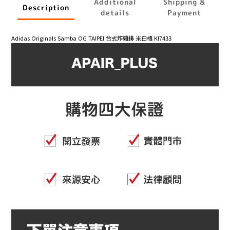
Additional
Shipping &
Description
details
Payment
Adidas Originals Samba OG TAIPEI 台式炸雞排 米白橘 KI7433