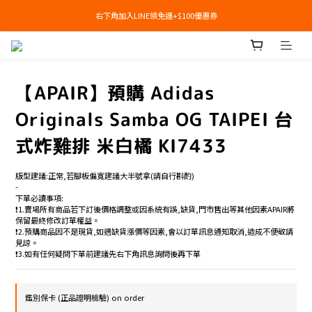
右下角加入LINE領免運+$100優惠券
右下角加入LINE領免運+$100優惠券
即日起，預購商品可提供部分訂金後尾款貨到付款(需協助請洽官line:@apair)
右下角加入LINE領免運+$100優惠券
【APAIR】預購 Adidas
Originals Samba OG TAIPEI 台
式炸雞排 米白橘 KI7433
版型建議:正常,若腳板偏寬建議大半號拿(請自行斟酌)
-
下單必讀事項:
❗️1.賣場所有商品若下訂後價格調整或因系統有誤,缺貨,門市售出等其他因素APAIR將
保留最終修改訂單權益。
❗️2.預購商品因不是現貨,如遇缺貨漲價等因素,會以訂單訊息通知取消,造成不便敬請
見諒。
❗️3.如有任何疑問下單前建議先右下角訊息詢問後再下單
鑑別保卡 (正品證明檢驗) on order