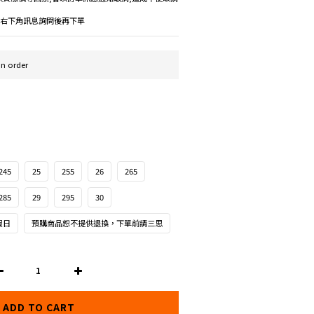
議先右下角訊息詢問後再下單
 order
245
25
255
26
265
285
29
295
30
假日
預購商品恕不提供退換，下單前請三思
ADD TO CART