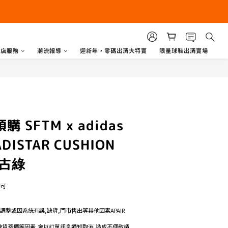
商店服務
潮流報導
迎新年，零碼出清大特賣
限量球鞋出清賣場
購 SFTM x adidas
 ADISTAR CUSHION
復古綠
即可
格調整或因系統有誤,缺貨,門市售出等其他因素APAIR
如遇缺貨漲價等因素,會以訂單訊息通知取消,造成不便敬請