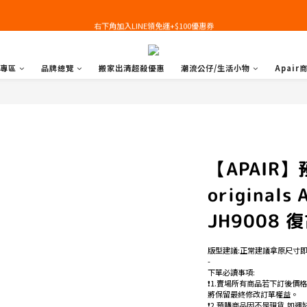
右下角加入LINE領免運+$100優惠券
右下角加入LINE領免運+$100優惠券
即日起，預購商品可提供部分訂金後尾款貨到付款(需協助請洽官line:@apair)
專區
品牌總覽
搬家出清超殺優惠
潮流公仔/生活小物
Apair
右下角加入LINE領免運+$100優惠券
【APAIR】預
originals
JH9008 
版型建議:正常建議拿原尺寸
-
下單必讀事項:
❗️1.賣場所有商品若下訂後價
將保留最終修改訂單權益。
❗️2.預購商品因不是現貨,