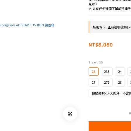
見諒。
❗️3.如有任何疑問下單前建
鑑別保卡 (正品證明檢驗) on
NT$8,080
Size
: 23
23
235
24
27
275
28
預購約10-14天到貨，不含