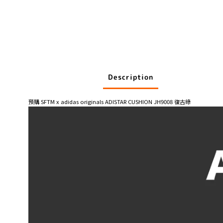
Description
預購 SFTM x adidas originals ADISTAR CUSHION JH9008 復古綠