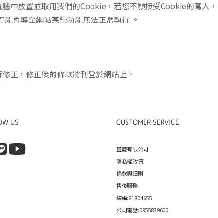
中放置並取用我們的Cookie，若您不願接受Cookie的寫
但可能會導至網站某些功能無法正常執行 。
行修正，修正後的條款將刊登於網站上。
OW US
CUSTOMER SERVICE
璽慶有限公司
隱私權政策
條款與細則
售後服務
統編:61804655
公司電話:0955839600