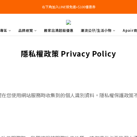
右下角加入LINE領免運+$100優惠券
右下角加入LINE領免運+$100優惠券
即日起，預購商品可提供部分訂金後尾款貨到付款(需協助請洽官line:@apair)
專區
品牌總覽
搬家出清超殺優惠
潮流公仔/生活小物
Apair
右下角加入LINE領免運+$100優惠券
隱私權政策 Privacy Policy
理在您使用網站服務時收集到的個人識別資料。隱私權保護政策
。