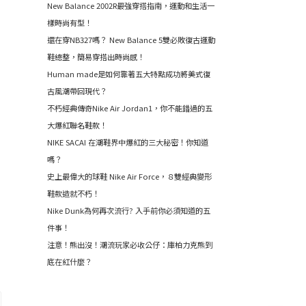
New Balance 2002R最強穿搭指南，運動和生活一
樣時尚有型！
還在穿NB327嗎？ New Balance 5雙必敗復古運動
鞋總整，簡易穿搭出時尚感！
Human made是如何靠著五大特點成功將美式復
古風潮帶回現代？
不朽經典傳奇Nike Air Jordan1，你不能錯過的五
大爆紅聯名鞋款！
NIKE SACAI 在潮鞋界中爆紅的三大秘密！你知道
嗎？
史上最偉大的球鞋 Nike Air Force，８雙經典變形
鞋款造就不朽！
Nike Dunk為何再次流行? 入手前你必須知道的五
件事！
注意！熊出沒！潮流玩家必收公仔：庫柏力克熊到
底在紅什麼？