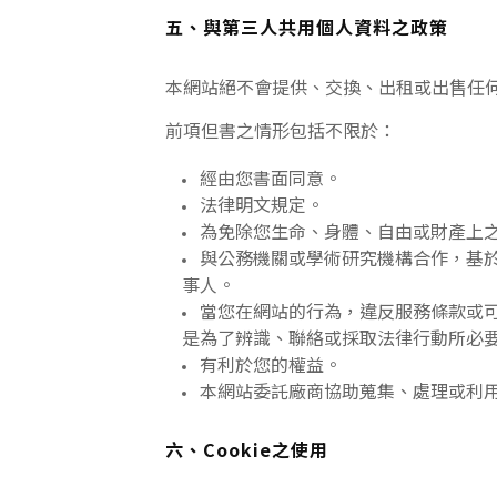
五、與第三人共用個人資料之政策
本網站絕不會提供、交換、出租或出售任
前項但書之情形包括不限於：
經由您書面同意。
法律明文規定。
為免除您生命、身體、自由或財產上
與公務機關或學術研究機構合作，基
事人。
當您在網站的行為，違反服務條款或
是為了辨識、聯絡或採取法律行動所必
有利於您的權益。
本網站委託廠商協助蒐集、處理或利
六、Cookie之使用