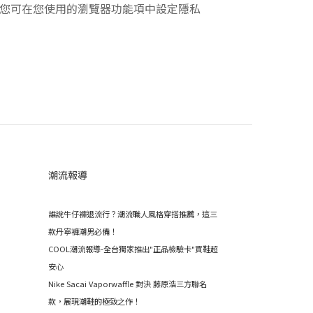
入，您可在您使用的瀏覽器功能項中設定隱私
潮流報導
誰說牛仔褲退流行？潮流職人風格穿搭推薦，這三
款丹寧褲潮男必備！
COOL潮流報導-全台獨家推出"正品檢驗卡"買鞋超
安心
Nike Sacai Vaporwaffle 對決 藤原浩三方聯名
款，展現潮鞋的極致之作！