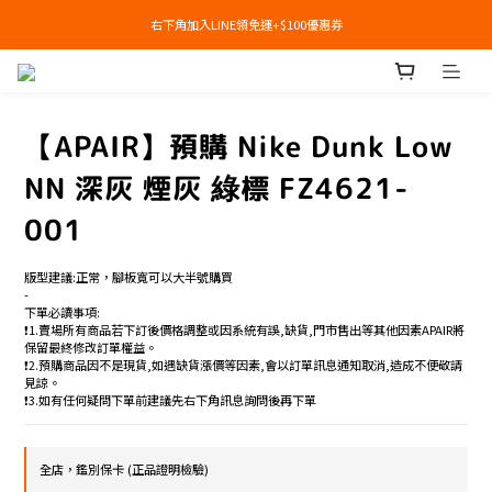
右下角加入LINE領免運+$100優惠券
右下角加入LINE領免運+$100優惠券
即日起，預購商品可提供部分訂金後尾款貨到付款(需協助請洽官line:@apair)
右下角加入LINE領免運+$100優惠券
【APAIR】預購 Nike Dunk Low
NN 深灰 煙灰 綠標 FZ4621-
001
版型建議:正常，腳板寬可以大半號購買
-
下單必讀事項:
❗️1.賣場所有商品若下訂後價格調整或因系統有誤,缺貨,門市售出等其他因素APAIR將
保留最終修改訂單權益。
❗️2.預購商品因不是現貨,如遇缺貨漲價等因素,會以訂單訊息通知取消,造成不便敬請
見諒。
❗️3.如有任何疑問下單前建議先右下角訊息詢問後再下單
全店，鑑別保卡 (正品證明檢驗)