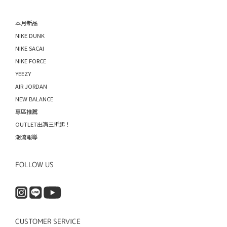
本月新品
NIKE DUNK
NIKE SACAI
NIKE FORCE
YEEZY
AIR JORDAN
NEW BALANCE
專區推薦
OUTLET出清三折起！
潮流報導
FOLLOW US
CUSTOMER SERVICE