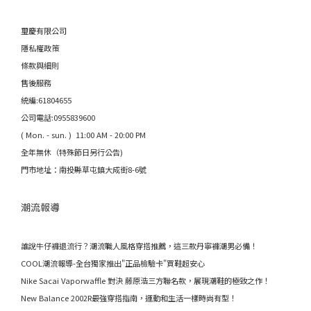
璽慶有限公司
隱私權政策
條款與細則
售後服務
統編:61804655
公司電話:0955839600
( Mon. - sun. ) 11:00 AM - 20:00 PM
全年無休（特殊節日另行公告)
門市地址：南投縣草屯鎮大成街8-6號
潮流報導
誰說牛仔褲退流行？潮流職人風格穿搭推薦，這三款丹寧褲潮男必備！
COOL潮流報導-全台獨家推出"正品檢驗卡"買鞋超安心
Nike Sacai Vaporwaffle 對決 藤原浩三方聯名款，展現潮鞋的極致之作！
New Balance 2002R最強穿搭指南，運動和生活一樣時尚有型！