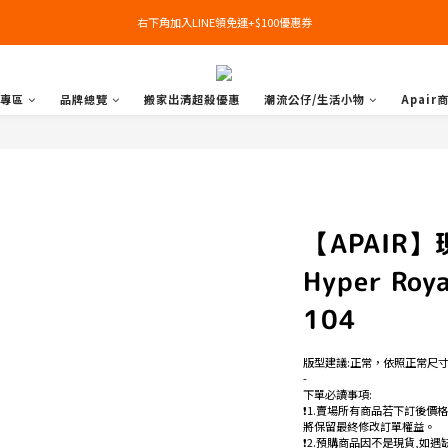
右下角加入LINE領免運+$100優惠券
右下角加入LINE領免運+$100優惠券
即日起，預購商品可提供部分訂金後尾款貨到付款(需協助請洽官line:@apair)
專區
品牌總覽
搬家出清超殺優惠
潮流公仔/生活小物
Apair
右下角加入LINE領免運+$100優惠券
【APAIR】現
Hyper Roy
104
版型建議:正常，依照正常尺
-
下單必讀事項:
❗️1.賣場所有商品若下訂後價
將保留最終修改訂單權益。
❗️2.預購商品因不是現貨,