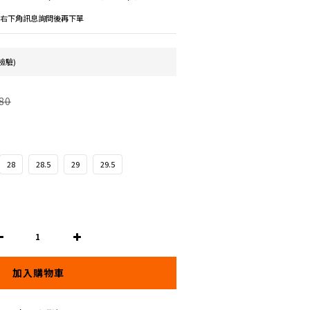
議先右下角訊息詢問後再下單
檢驗)
80
28
28.5
29
29.5
加入購物車