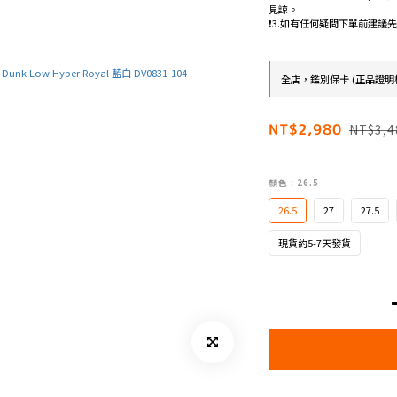
見諒。
❗️3.如有任何疑問下單前建
全店，鑑別保卡 (正品證明
NT$2,980
NT$3,4
顏色
: 26.5
26.5
27
27.5
現貨約5-7天發貨