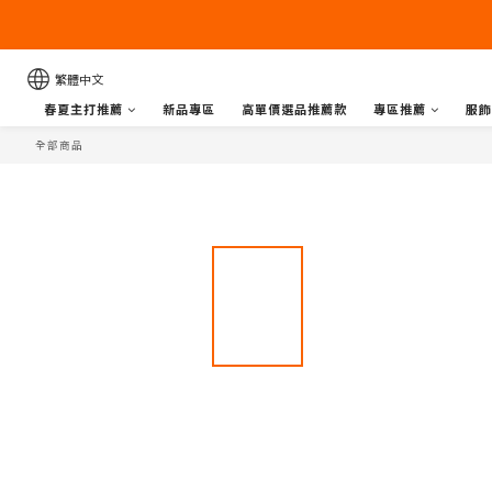
繁體中文
春夏主打推薦
新品專區
高單價選品推薦款
專區推薦
服飾
全部商品