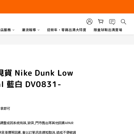
商店服務
潮流報導
迎新年，零碼出清大特賣
限量球鞋出清賣場
貨 Nike Dunk Low
al 藍白 DV0831-
寸拿即可
格調整或因系統有誤,缺貨,門市售出等其他因素APAIR
如遇缺貨漲價等因素,會以訂單訊息通知取消,造成不便敬請