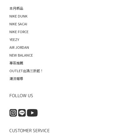
本月新品
NIKE DUNK
NIKE SACAI
NIKE FORCE
YEEZY
AIR JORDAN
NEW BALANCE
專區推薦
OUTLET出清三折起！
潮流報導
FOLLOW US
CUSTOMER SERVICE