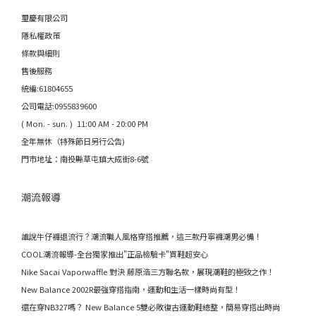
璽慶有限公司
隱私權政策
條款與細則
售後服務
統編:61804655
公司電話:0955839600
( Mon. - sun. ) 11:00 AM - 20:00 PM
全年無休（特殊節日另行公告)
門市地址：南投縣草屯鎮大成街8-6號
潮流報導
誰說牛仔褲退流行？潮流職人風格穿搭推薦，這三款丹寧褲潮男必備！
COOL潮流報導-全台獨家推出"正品檢驗卡"買鞋超安心
Nike Sacai Vaporwaffle 對決 藤原浩三方聯名款，展現潮鞋的極致之作！
New Balance 2002R最強穿搭指南，運動和生活一樣時尚有型！
還在穿NB327嗎？ New Balance 5雙必敗復古運動鞋總整，簡易穿搭出時尚