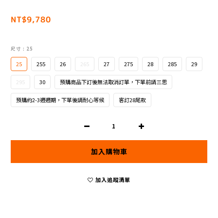
NT$9,780
尺寸
: 25
25
255
26
265
27
275
28
285
29
295
30
預購商品下訂後無法取消訂單，下單前請三思
預購約2-3週週期，下單後請耐心等候
客訂28尾款
加入購物車
加入追蹤清單