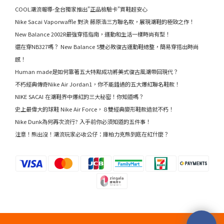
COOL潮流報導-全台獨家推出"正品檢驗卡"買鞋超安心
Nike Sacai Vaporwaffle 對決 藤原浩三方聯名款，展現潮鞋的極致之作！
New Balance 2002R最強穿搭指南，運動和生活一樣時尚有型！
還在穿NB327嗎？ New Balance 5雙必敗復古運動鞋總整，簡易穿搭出時尚
感！
Human made是如何靠著五大特點成功將美式復古風潮帶回現代？
不朽經典傳奇Nike Air Jordan1，你不能錯過的五大爆紅聯名鞋款！
NIKE SACAI 在潮鞋界中爆紅的三大秘密！你知道嗎？
史上最偉大的球鞋 Nike Air Force，８雙經典變形鞋款造就不朽！
Nike Dunk為何再次流行? 入手前你必須知道的五件事！
注意！熊出沒！潮流玩家必收公仔：庫柏力克熊到底在紅什麼？