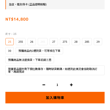
全店，鑑別保卡 (正品證明檢驗)
NT$14,800
尺寸
: 25
25
255
26
265
27
275
28
285
29
30
預購商品約2週到貨，可等候在下單
預購商品無法退換貨，下單前請三思
限量單品國外剩下個位數庫存，隨時缺貨斷碼，如遇到此情況會協助取消訂
單，再請見諒
加入購物車