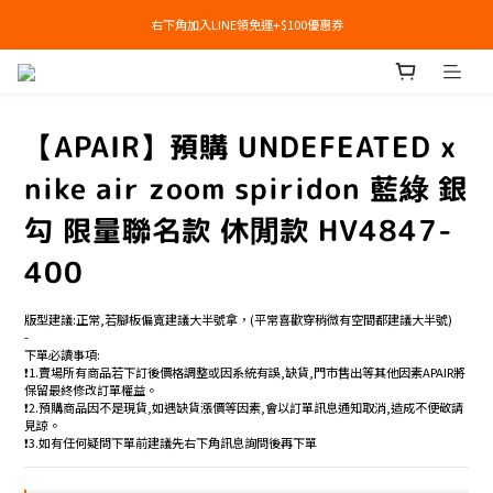
右下角加入LINE領免運+$100優惠券
右下角加入LINE領免運+$100優惠券
即日起，預購商品可提供部分訂金後尾款貨到付款(需協助請洽官line:@apair)
右下角加入LINE領免運+$100優惠券
【APAIR】預購 UNDEFEATED x
nike air zoom spiridon 藍綠 銀
勾 限量聯名款 休閒款 HV4847-
400
版型建議:正常,若腳板偏寬建議大半號拿，(平常喜歡穿稍微有空間都建議大半號)
-
下單必讀事項:
❗️1.賣場所有商品若下訂後價格調整或因系統有誤,缺貨,門市售出等其他因素APAIR將
保留最終修改訂單權益。
❗️2.預購商品因不是現貨,如遇缺貨漲價等因素,會以訂單訊息通知取消,造成不便敬請
見諒。
❗️3.如有任何疑問下單前建議先右下角訊息詢問後再下單