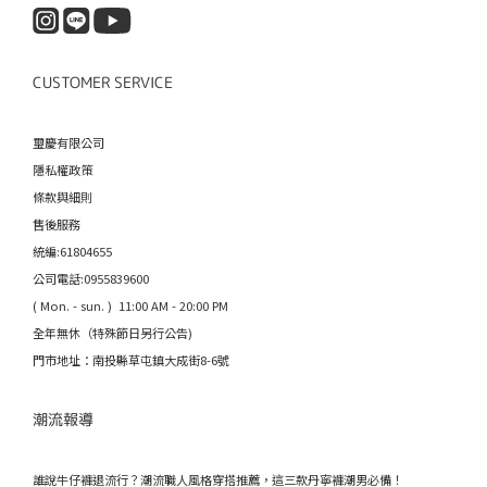
CUSTOMER SERVICE
璽慶有限公司
隱私權政策
條款與細則
售後服務
統編:61804655
公司電話:0955839600
( Mon. - sun. ) 11:00 AM - 20:00 PM
全年無休（特殊節日另行公告)
門市地址：南投縣草屯鎮大成街8-6號
潮流報導
誰說牛仔褲退流行？潮流職人風格穿搭推薦，這三款丹寧褲潮男必備！