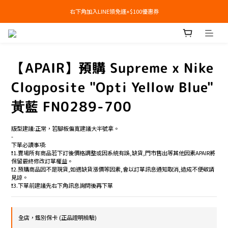
右下角加入LINE領免運+$100優惠券
右下角加入LINE領免運+$100優惠券
即日起，預購商品可提供部分訂金後尾款貨到付款(需協助請洽官line:@apair)
右下角加入LINE領免運+$100優惠券
【APAIR】預購 Supreme x Nike
Clogposite "Opti Yellow Blue"
黃藍 FN0289-700
版型建議:正常，若腳板偏寬建議大半號拿。
-
下單必讀事項:
❗️1.賣場所有商品若下訂後價格調整或因系統有誤,缺貨,門市售出等其他因素APAIR將
保留最終修改訂單權益。
❗️2.預購商品因不是現貨,如遇缺貨漲價等因素,會以訂單訊息通知取消,造成不便敬請
見諒。
❗️3.下單前建議先右下角訊息詢問後再下單
全店，鑑別保卡 (正品證明檢驗)