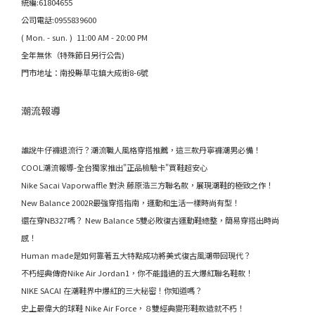
統編:61804655
公司電話:0955839600
( Mon. - sun. ) 11:00 AM - 20:00 PM
全年無休（特殊節日另行公告)
門市地址：南投縣草屯鎮大成街8-6號
潮流報導
誰說牛仔褲退流行？潮流職人風格穿搭推薦，這三款丹寧褲潮男必備！
COOL潮流報導-全台獨家推出"正品檢驗卡"買鞋超安心
Nike Sacai Vaporwaffle 對決 藤原浩三方聯名款，展現潮鞋的極致之作！
New Balance 2002R最強穿搭指南，運動和生活一樣時尚有型！
還在穿NB327嗎？ New Balance 5雙必敗復古運動鞋總整，簡易穿搭出時尚
感！
Human made是如何靠著五大特點成功將美式復古風潮帶回現代？
不朽經典傳奇Nike Air Jordan1，你不能錯過的五大爆紅聯名鞋款！
NIKE SACAI 在潮鞋界中爆紅的三大秘密！你知道嗎？
史上最偉大的球鞋 Nike Air Force，８雙經典變形鞋款造就不朽！