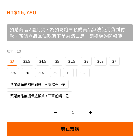
NT$16,780
預購商品2週到貨，為預防跑單預購商品無法使用貨到付
款，預購商品無法取消下單前請三思，請禮貌詢問報價
尺寸
: 23
23
23.5
24.5
25
25.5
26
265
27
275
28
285
29
30
30.5
預購商品約兩週到貨，可等候在下單
預購商品無提供退換貨，下單前請三思
現在預購