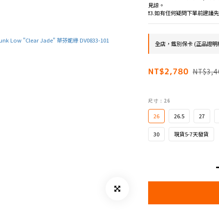
見諒。
❗️3.如有任何疑問下單前建
全店，鑑別保卡 (正品證明
NT$2,780
NT$3,4
尺寸
: 26
26
26.5
27
30
現貨5-7天發貨