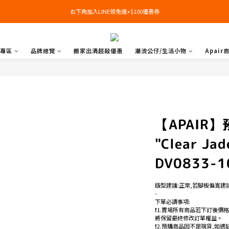
右下角加入LINE領免運+$100優惠券
右下角加入LINE領免運+$100優惠券
即日起，預購商品可提供部分訂金後尾款貨到付款(需協助請洽官line:@apair)
專區
品牌總覽
搬家出清超殺優惠
潮流公仔/生活小物
Apair
右下角加入LINE領免運+$100優惠券
【APAIR】預
"Clear J
DV0833-1
版型建議:正常,若腳板偏寬建
-
下單必讀事項:
❗️1.賣場所有商品若下訂後價
將保留最終修改訂單權益。
❗️2.預購商品因不是現貨,