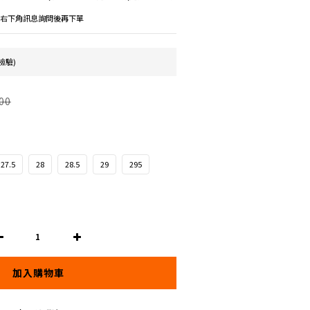
議先右下角訊息詢問後再下單
檢驗)
00
27.5
28
28.5
29
295
加入購物車