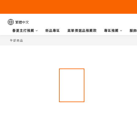
繁體中文
春夏主打推薦
新品專區
高單價選品推薦款
專區推薦
服飾
全部商品