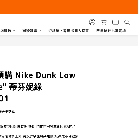
商店服務
潮流報導
迎新年，零碼出清大特賣
限量球鞋出清賣場
購 Nike Dunk Low
ade" 蒂芬妮綠
01
議大半號拿
格調整或因系統有誤,缺貨,門市售出等其他因素APAIR
如遇缺貨漲價等因素,會以訂單訊息通知取消,造成不便敬請