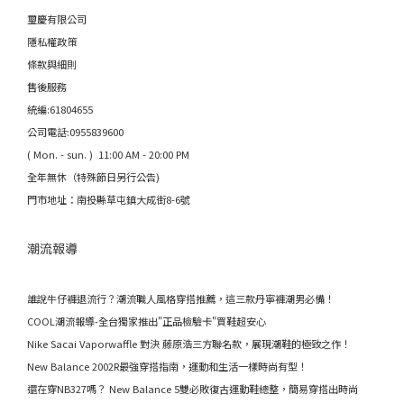
璽慶有限公司
隱私權政策
條款與細則
售後服務
統編:61804655
公司電話:0955839600
( Mon. - sun. ) 11:00 AM - 20:00 PM
全年無休（特殊節日另行公告)
門市地址：南投縣草屯鎮大成街8-6號
潮流報導
誰說牛仔褲退流行？潮流職人風格穿搭推薦，這三款丹寧褲潮男必備！
COOL潮流報導-全台獨家推出"正品檢驗卡"買鞋超安心
Nike Sacai Vaporwaffle 對決 藤原浩三方聯名款，展現潮鞋的極致之作！
New Balance 2002R最強穿搭指南，運動和生活一樣時尚有型！
還在穿NB327嗎？ New Balance 5雙必敗復古運動鞋總整，簡易穿搭出時尚