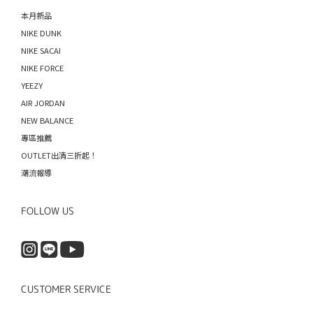
本月新品
NIKE DUNK
NIKE SACAI
NIKE FORCE
YEEZY
AIR JORDAN
NEW BALANCE
專區推薦
OUTLET出清三折起！
潮流報導
FOLLOW US
CUSTOMER SERVICE