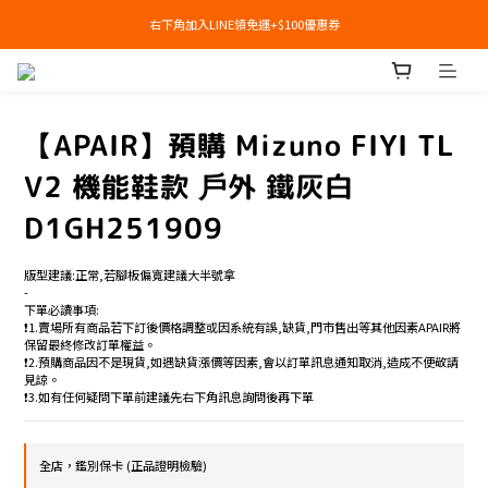
右下角加入LINE領免運+$100優惠券
右下角加入LINE領免運+$100優惠券
即日起，預購商品可提供部分訂金後尾款貨到付款(需協助請洽官line:@apair)
右下角加入LINE領免運+$100優惠券
【APAIR】預購 Mizuno FIYI TL
V2 機能鞋款 戶外 鐵灰白
D1GH251909
版型建議:正常,若腳板偏寬建議大半號拿
-
下單必讀事項:
❗️1.賣場所有商品若下訂後價格調整或因系統有誤,缺貨,門市售出等其他因素APAIR將
保留最終修改訂單權益。
❗️2.預購商品因不是現貨,如遇缺貨漲價等因素,會以訂單訊息通知取消,造成不便敬請
見諒。
❗️3.如有任何疑問下單前建議先右下角訊息詢問後再下單
全店，鑑別保卡 (正品證明檢驗)