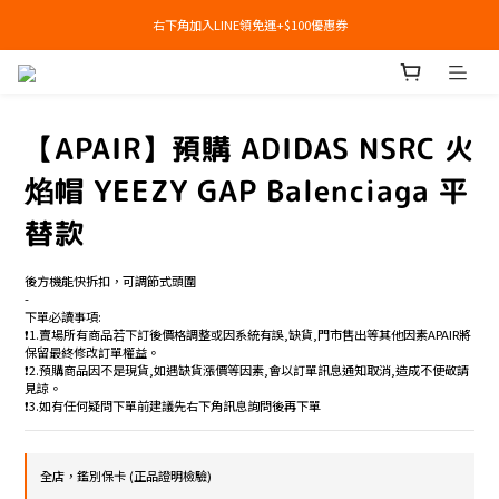
右下角加入LINE領免運+$100優惠券
右下角加入LINE領免運+$100優惠券
即日起，預購商品可提供部分訂金後尾款貨到付款(需協助請洽官line:@apair)
右下角加入LINE領免運+$100優惠券
【APAIR】預購 ADIDAS NSRC 火
焰帽 YEEZY GAP Balenciaga 平
替款
後方機能快拆扣，可調節式頭圍
-
下單必讀事項:
❗️1.賣場所有商品若下訂後價格調整或因系統有誤,缺貨,門市售出等其他因素APAIR將
保留最終修改訂單權益。
❗️2.預購商品因不是現貨,如遇缺貨漲價等因素,會以訂單訊息通知取消,造成不便敬請
見諒。
❗️3.如有任何疑問下單前建議先右下角訊息詢問後再下單
全店，鑑別保卡 (正品證明檢驗)