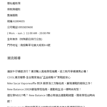
隱私權政策
條款與細則
售後服務
統編:61804655
公司電話:0955839600
( Mon. - sun. ) 11:00 AM - 20:00 PM
全年無休（特殊節日另行公告)
門市地址：南投縣草屯鎮大成街8-6號
潮流報導
誰說牛仔褲退流行？潮流職人風格穿搭推薦，這三款丹寧褲潮男必備！
COOL潮流報導-全台獨家推出"正品檢驗卡"買鞋超安心
Nike Sacai Vaporwaffle 對決 藤原浩三方聯名款，展現潮鞋的極致之作！
New Balance 2002R最強穿搭指南，運動和生活一樣時尚有型！
還在穿NB327嗎？ New Balance 5雙必敗復古運動鞋總整，簡易穿搭出時尚
感！
Human made是如何靠著五大特點成功將美式復古風潮帶回現代？