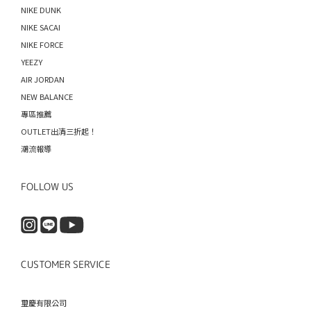
NIKE DUNK
NIKE SACAI
NIKE FORCE
YEEZY
AIR JORDAN
NEW BALANCE
專區推薦
OUTLET出清三折起！
潮流報導
FOLLOW US
CUSTOMER SERVICE
璽慶有限公司